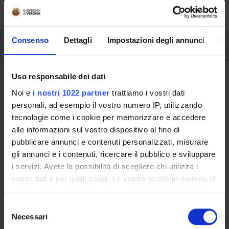
singoli moduli.
Consenso
Dettagli
Impostazioni degli annunci
In
Periodo e sede
Durata
Uso responsabile dei dati
Noi e
i nostri 1022 partner
trattiamo i vostri dati
Il corso ha la durata complessiva di
anni: 1
e si terrà nel
personali, ad esempio il vostro numero IP, utilizzando
periodo che va dal
1 marzo 2022
al
30 aprile 2022
.
tecnologie come i cookie per memorizzare e accedere
Schema delle lezioni
alle informazioni sul vostro dispositivo al fine di
pubblicare annunci e contenuti personalizzati, misurare
Venerdì e sabato (9.00-13.00; 14.00-18.00).
gli annunci e i contenuti, ricercare il pubblico e sviluppare
i servizi. Avete la possibilità di scegliere chi utilizza i
Periodo di svolgimento e sede
vostri dati e per quali scopi. Le vostre scelte in materia di
privacy sono applicabili solo su questa proprietà digitale
Periodo di svolgimento: da marzo - aprile 2022 (venerdì e
in cui avete effettuato le vostre scelte. È possibile
S
sabato dalle 9.00-13.00; 14.00-18.00).
modificare o revocare il proprio consenso in qualsiasi
Necessari
e
momento dalla Dichiarazione sui cookie o facendo clic