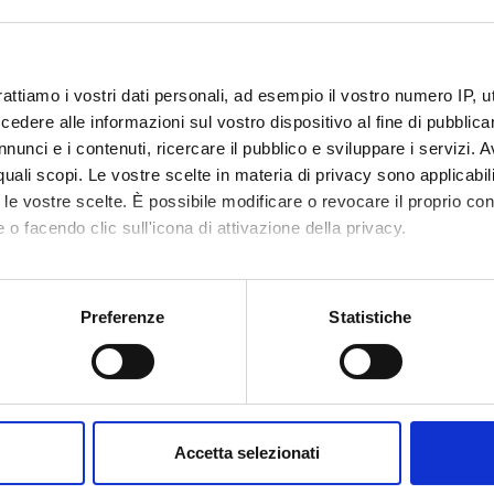
Ritorna al piano didatt
ork (2021/2022)
rattiamo i vostri dati personali, ad esempio il vostro numero IP, 
nto
Crediti
dere alle informazioni sul vostro dispositivo al fine di pubblica
2
nunci e i contenuti, ricercare il pubblico e sviluppare i servizi. A
r quali scopi. Le vostre scelte in materia di privacy sono applicabi
ne
to le vostre scelte. È possibile modificare o revocare il proprio 
 o facendo clic sull'icona di attivazione della privacy.
mo anche:
oni sulla tua posizione geografica, con un'approssimazione di qu
Preferenze
Statistiche
spositivo, scansionandolo attivamente alla ricerca di caratteristich
Servizi e Faq
aborati i tuoi dati personali e imposta le tue preferenze nella
s
Futuri studenti
consenso in qualsiasi momento dalla Dichiarazione sui cookie.
Studenti
Accetta selezionati
nalizzare contenuti ed annunci, per fornire funzionalità dei socia