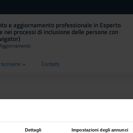
nto e aggiornamento professionale in Esperto
 e nei processi di inclusione delle persone con
avigator)
i Aggiornamento
Iscriversi
Contatti
current
i il piano didattico, l'organizzazione del corso (periodo e sede), le
ge e l’iscrizione ai singoli moduli.
Dettagli
Impostazioni degli annunci