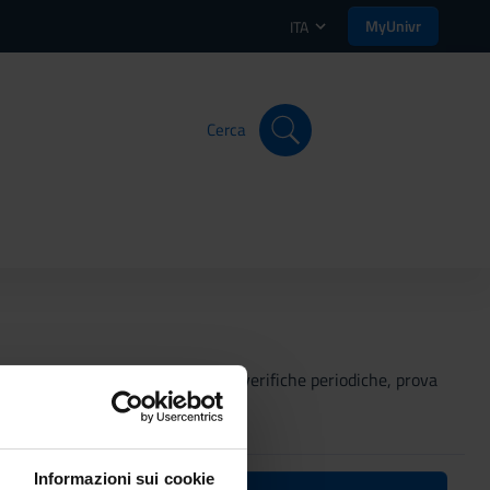
MyUnivr
ITA
Cerca
 attività didattiche (project work, verifiche periodiche, prova
Informazioni sui cookie