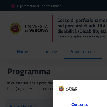
Dipartimento di Scienze Umane
Corso di perfezioname
nei percorsi di adultità
disabilità (Disability N
Corso di Perfezionamento e d
Home
Il Corso
Programma
current
Programma
In questa sezione è possibile reperire le informazioni riguardant
finale) e, se previste, sono dettagliate le informazioni sullo sta
Consenso
Piano Didattico