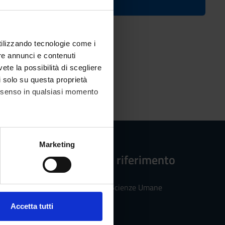
ico
utilizzando tecnologie come i
re annunci e contenuti
vete la possibilità di scegliere
li solo su questa proprietà
consenso in qualsiasi momento
alche metro,
Marketing
e specifiche (impronte
Strutture di riferimento
ezione dettagli
. Puoi
Dipartimento di Scienze Umane
Accetta tutti
l media e per analizzare il