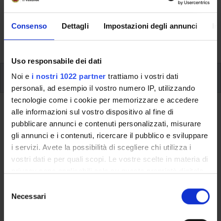
(periodo e sede), le attività didattiche (project work,
verifiche periodiche, prova finale) e, se previste, sono
Consenso
Dettagli
Impostazioni degli annunci
In
dettagliate le informazioni sullo stage e l’iscrizione ai
singoli moduli.
Uso responsabile dei dati
Piano Didattico
Noi e
i nostri 1022 partner
trattiamo i vostri dati
personali, ad esempio il vostro numero IP, utilizzando
tecnologie come i cookie per memorizzare e accedere
Ritorna al piano didattico
alle informazioni sul vostro dispositivo al fine di
pubblicare annunci e contenuti personalizzati, misurare
Tecniche di ricerca (2022/2023)
gli annunci e i contenuti, ricercare il pubblico e sviluppare
i servizi. Avete la possibilità di scegliere chi utilizza i
Codice insegnamento
Crediti
vostri dati e per quali scopi. Le vostre scelte in materia di
4S010193
2
privacy sono applicabili solo su questa proprietà digitale
in cui avete effettuato le vostre scelte. È possibile
Lingua di erogazione
S
modificare o revocare il proprio consenso in qualsiasi
Necessari
Italiano
e
momento dalla Dichiarazione sui cookie o facendo clic
l
sull'icona di attivazione della privacy.