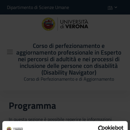
Dipartimento di Scienze Umane
ITA
Corso di perfezionamento e
aggiornamento professionale in Esperto
nei percorsi di adultità e nei processi di
inclusione delle persone con disabilità
(Disability Navigator)
Corso di Perfezionamento e di Aggiornamento
Programma
In questa sezione è possibile reperire le informazioni
riguardanti il piano didattico, l'organizzazione del corso