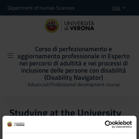
Department of Human Sciences
ENG
Corso di perfezionamento e
aggiornamento professionale in Esperto
nei percorsi di adultità e nei processi di
inclusione delle persone con disabilità
(Disability Navigator)
Advanced/Professional development course
Studying at the University
of Verona