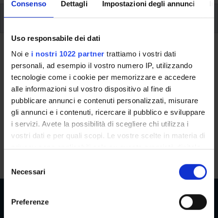
Consenso
Dettagli
Impostazioni degli annunci
In
Study Plan
Uso responsabile dei dati
Back to the study plan
Noi e
i nostri 1022 partner
trattiamo i vostri dati
personali, ad esempio il vostro numero IP, utilizzando
Sociologia del terzo settore
tecnologie come i cookie per memorizzare e accedere
(2022/2023)
alle informazioni sul vostro dispositivo al fine di
pubblicare annunci e contenuti personalizzati, misurare
Teaching code
Credits
gli annunci e i contenuti, ricercare il pubblico e sviluppare
4S010200
1
i servizi. Avete la possibilità di scegliere chi utilizza i
vostri dati e per quali scopi. Le vostre scelte in materia di
Language
privacy sono applicabili solo su questa proprietà digitale
Italian
in cui avete effettuato le vostre scelte. È possibile
S
modificare o revocare il proprio consenso in qualsiasi
Necessari
e
momento dalla Dichiarazione sui cookie o facendo clic
l
sull'icona di attivazione della privacy.
e
Preferenze
z
Con il tuo consenso, vorremmo anche: