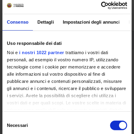
verifiche periodiche, prova finale) e, se previste, sono
dettagliate le informazioni sullo stage e l’iscrizione ai
singoli moduli.
Consenso
Dettagli
Impostazioni degli annunci
In
Piano Didattico
Uso responsabile dei dati
Noi e
i nostri 1022 partner
trattiamo i vostri dati
personali, ad esempio il vostro numero IP, utilizzando
Ritorna al piano didattico
tecnologie come i cookie per memorizzare e accedere
Project work (2021/2022)
alle informazioni sul vostro dispositivo al fine di
pubblicare annunci e contenuti personalizzati, misurare
Codice insegnamento
Crediti
gli annunci e i contenuti, ricercare il pubblico e sviluppare
4S010177
3
i servizi. Avete la possibilità di scegliere chi utilizza i
vostri dati e per quali scopi. Le vostre scelte in materia di
Lingua di erogazione
privacy sono applicabili solo su questa proprietà digitale
Italiano
in cui avete effettuato le vostre scelte. È possibile
S
modificare o revocare il proprio consenso in qualsiasi
Settore Scientifico Disciplinare (SSD)
Necessari
e
momento dalla Dichiarazione sui cookie o facendo clic
NN - -
l