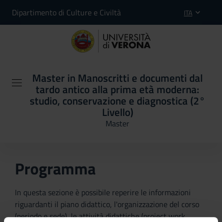
Dipartimento di Culture e Civiltà
ITA
Master in Manoscritti e documenti dal
tardo antico alla prima età moderna:
studio, conservazione e diagnostica (2°
Livello)
Master
Programma
In questa sezione è possibile reperire le informazioni
riguardanti il piano didattico, l'organizzazione del corso
(periodo e sede), le attività didattiche (project work,