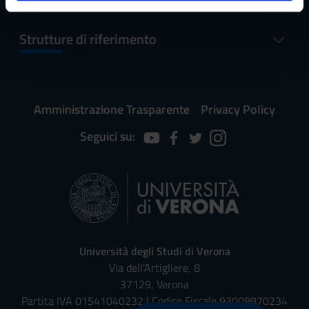
analizzare il nostro traffico. Condividiamo inoltre
informazioni sul modo in cui utilizzi il nostro sito con i
nostri partner che si occupano di analisi dei dati web,
Strutture di riferimento
pubblicità e social media, i quali potrebbero combinarle
con altre informazioni che hai fornito loro o che hanno
raccolto dal tuo utilizzo dei loro servizi.
Amministrazione Trasparente
Privacy Policy
Seguici su:
Università degli Studi di Verona
Via dell'Artigliere, 8
37129, Verona
Partita IVA 01541040232 | Codice Fiscale 93009870234