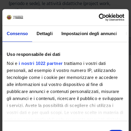
(periodo e sede), le attività didattiche (project work,
verifiche periodiche, prova finale) e, se previste, sono
dettagliate le informazioni sullo stage e l’iscrizione ai
singoli moduli.
Consenso
Dettagli
Impostazioni degli annunci
In
Piano Didattico
Uso responsabile dei dati
Noi e
i nostri 1022 partner
trattiamo i vostri dati
Ritorna al piano didattico
personali, ad esempio il vostro numero IP, utilizzando
Tecniche di gestione del conflitto,
tecnologie come i cookie per memorizzare e accedere
alle informazioni sul vostro dispositivo al fine di
simulazioni di mediazione e
pubblicare annunci e contenuti personalizzati, misurare
procedure facilitative ed
gli annunci e i contenuti, ricercare il pubblico e sviluppare
aggiudicative di negoziazzione e
i servizi. Avete la possibilità di scegliere chi utilizza i
vostri dati e per quali scopi. Le vostre scelte in materia di
mediazione (2021/2022)
privacy sono applicabili solo su questa proprietà digitale
in cui avete effettuato le vostre scelte. È possibile
Codice insegnamento
Crediti
S