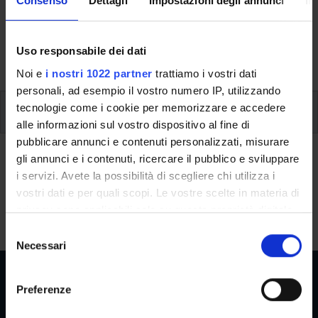
Consenso
Dettagli
Impostazioni degli annunci
In
(periodo e sede), le attività didattiche (project work,
verifiche periodiche, prova finale) e, se previste, sono
dettagliate le informazioni sullo stage e l’iscrizione ai
Uso responsabile dei dati
singoli moduli.
Noi e
i nostri 1022 partner
trattiamo i vostri dati
personali, ad esempio il vostro numero IP, utilizzando
tecnologie come i cookie per memorizzare e accedere
Modalità di erogazione della didattica
alle informazioni sul vostro dispositivo al fine di
pubblicare annunci e contenuti personalizzati, misurare
Modalità di erogazione della
gli annunci e i contenuti, ricercare il pubblico e sviluppare
didattica
i servizi. Avete la possibilità di scegliere chi utilizza i
vostri dati e per quali scopi. Le vostre scelte in materia di
Le lezioni si svolgeranno in presenza.
privacy sono applicabili solo su questa proprietà digitale
in cui avete effettuato le vostre scelte. È possibile
S
modificare o revocare il proprio consenso in qualsiasi
Necessari
e
momento dalla Dichiarazione sui cookie o facendo clic
l
sull'icona di attivazione della privacy.
e
Preferenze
z
Con il tuo consenso, vorremmo anche:
i