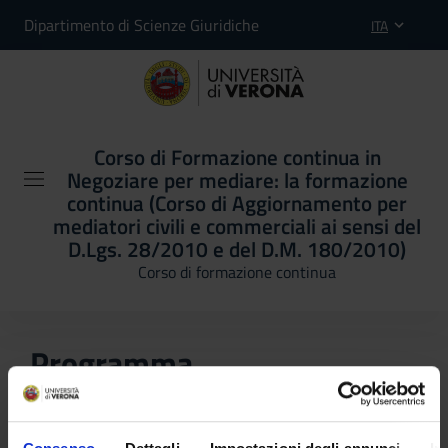
Dipartimento di Scienze Giuridiche
ITA
Corso di Formazione continua in
Negoziare per mediare: la formazione
continua (Corso di Aggiornamento per
mediatori civili e commerciali ai sensi del
D.Lgs. 28/2010 e del D.M. 180/2010)
Corso di formazione continua
Programma
In questa sezione è possibile reperire le informazioni
riguardanti il piano didattico, l'organizzazione del corso