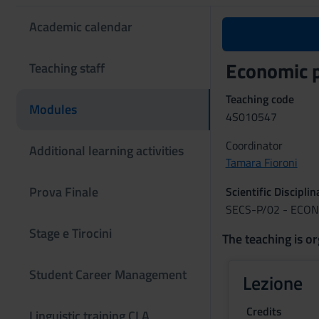
Academic calendar
Economic p
Teaching staff
Teaching code
Modules
4S010547
Coordinator
Additional learning activities
Tamara Fioroni
Prova Finale
Scientific Discipli
SECS-P/02 - ECO
Stage e Tirocini
The teaching is or
Student Career Management
Lezione
Credits
Linguistic training CLA