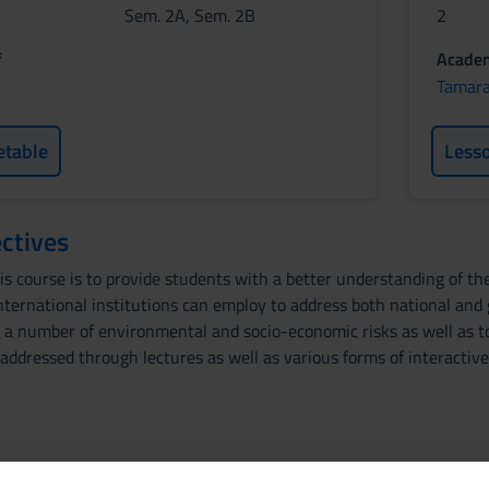
Sem. 2A, Sem. 2B
2
f
Academ
Tamara
etable
Less
ctives
is course is to provide students with a better understanding of th
ternational institutions can employ to address both national and g
a number of environmental and socio-economic risks as well as to 
e addressed through lectures as well as various forms of interacti
 and basic notions