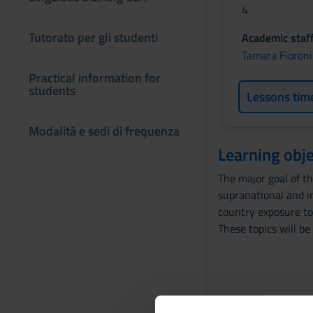
4
Tutorato per gli studenti
Academic staf
Tamara Fioroni
Practical information for
students
Lessons tim
Modalità e sedi di frequenza
Learning obje
The major goal of th
supranational and in
country exposure to 
These topics will b
Prerequisites