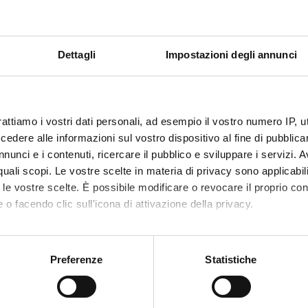
ve a good knowledge of mathematics and statistics (high school le
Dettagli
Impostazioni degli annunci
he course
, GDP, GDP limits.
rattiamo i vostri dati personali, ad esempio il vostro numero IP, 
dere alle informazioni sul vostro dispositivo al fine di pubblica
 Savings
nunci e i contenuti, ricercare il pubblico e sviluppare i servizi. A
r quali scopi. Le vostre scelte in materia di privacy sono applicabi
ade and Exchange Rates
to le vostre scelte. È possibile modificare o revocare il proprio 
 o facendo clic sull'icona di attivazione della privacy.
nd - aggregate supply
- Fiscal policy
mo anche:
oni sulla tua posizione geografica, con un'approssimazione di qu
Preferenze
Statistiche
spositivo, scansionandolo attivamente alla ricerca di caratteristich
Visualizza la bibliografia con Leganto, strument
iografia
aborati i tuoi dati personali e imposta le tue preferenze nella
s