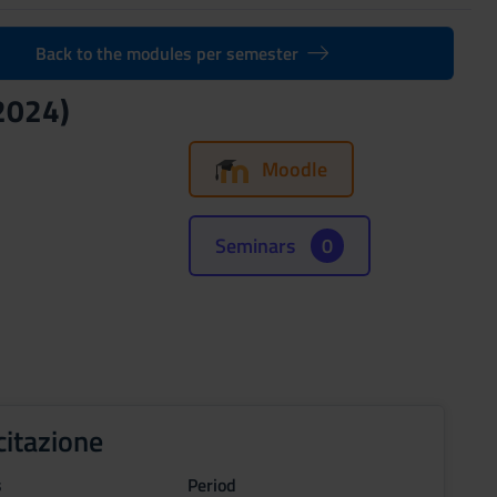
Back to the modules per semester
2024)
Moodle
Seminars
0
citazione
s
Period