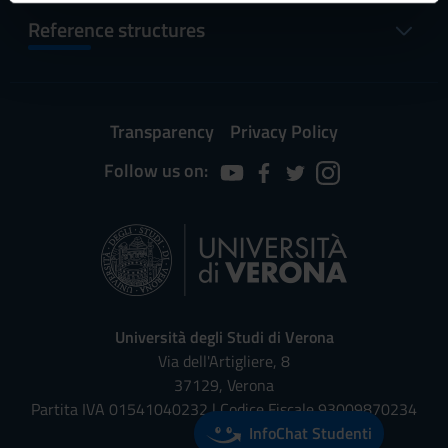
informazioni sul modo in cui utilizzi il nostro sito con i
Reference structures
nostri partner che si occupano di analisi dei dati web,
pubblicità e social media, i quali potrebbero combinarle
con altre informazioni che hai fornito loro o che hanno
raccolto dal tuo utilizzo dei loro servizi.
Transparency
Privacy Policy
Follow us on:
Università degli Studi di Verona
Via dell'Artigliere, 8
37129, Verona
Partita IVA 01541040232 | Codice Fiscale 93009870234
InfoChat Studenti