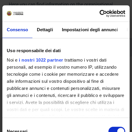
Here you can find information on the organisational
aspects of the Programme, lecture timetables, learning
activities and useful contact details for your time at the
University, from enrolment to graduation.
Consenso
Dettagli
Impostazioni degli annunci
In
Modules
Uso responsabile dei dati
Noi e
i nostri 1022 partner
trattiamo i vostri dati
Back to the study plan
personali, ad esempio il vostro numero IP, utilizzando
tecnologie come i cookie per memorizzare e accedere
alle informazioni sul vostro dispositivo al fine di
Back to the modules per semester
pubblicare annunci e contenuti personalizzati, misurare
Development geographies and
gli annunci e i contenuti, ricercare il pubblico e sviluppare
i servizi. Avete la possibilità di scegliere chi utilizza i
cooperation
vostri dati e per quali scopi. Le vostre scelte in materia di
privacy sono applicabili solo su questa proprietà digitale
Teaching code
Credits
in cui avete effettuato le vostre scelte. È possibile
4S010555
6
S
modificare o revocare il proprio consenso in qualsiasi
Necessari