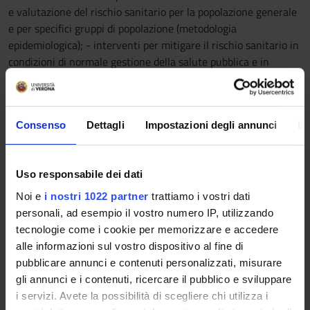
e valutazione del rischio sanitario per la popolazione generale
e per specifici gruppi di popolazione (metodologia
epidemiologica); - interventi per mitigare il rischio sanitario in
condizioni di normale gestione della salute pubblica e in
emergenza; - strumenti per la prevenzione delle più
importanti malattie trasmissibili endemiche o importate.
Prerequisiti e nozioni di base
Consenso
Dettagli
Impostazioni degli annunci
In
nessuno
Programma
Uso responsabile dei dati
Noi e
i nostri 1022 partner
trattiamo i vostri dati
Le transizioni nei sistemi sanitari
personali, ad esempio il vostro numero IP, utilizzando
Bilancio tra costi e risorse nei sistemi sanitari
tecnologie come i cookie per memorizzare e accedere
Dai sistemi sanitari al management
alle informazioni sul vostro dispositivo al fine di
Modelli di sistemi sanitari
pubblicare annunci e contenuti personalizzati, misurare
Sviluppo del sistema sanitario italiano
gli annunci e i contenuti, ricercare il pubblico e sviluppare
Livelli Essenziali di Assistenza
i servizi. Avete la possibilità di scegliere chi utilizza i
L’aziendalizzazione nel SSN