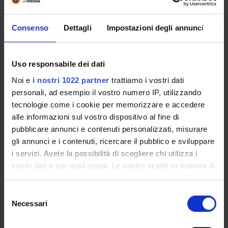
Students must acquire:
- tools and techniques for analyzing and assessing health risk
in the general population and in frail population groups
Consenso
Dettagli
Impostazioni degli annunci
In
(epidemiological methodology);
- interventions to mitigate the health risk in the usual public
health management and in emergencies;
Uso responsabile dei dati
- tools for preventing the most important endemic or
Noi e
i nostri 1022 partner
trattiamo i vostri dati
imported communicable diseases.
personali, ad esempio il vostro numero IP, utilizzando
tecnologie come i cookie per memorizzare e accedere
alle informazioni sul vostro dispositivo al fine di
Prerequisites and basic notions
pubblicare annunci e contenuti personalizzati, misurare
None
gli annunci e i contenuti, ricercare il pubblico e sviluppare
i servizi. Avete la possibilità di scegliere chi utilizza i
Program
vostri dati e per quali scopi. Le vostre scelte in materia di
privacy sono applicabili solo su questa proprietà digitale
Transitions in healthcare systems
in cui avete effettuato le vostre scelte. È possibile
Balance between costs and resources in healthcare systems
S
modificare o revocare il proprio consenso in qualsiasi
Necessari
From healthcare systems to management
e
momento dalla Dichiarazione sui cookie o facendo clic
Models of healthcare systems
l
sull'icona di attivazione della privacy.