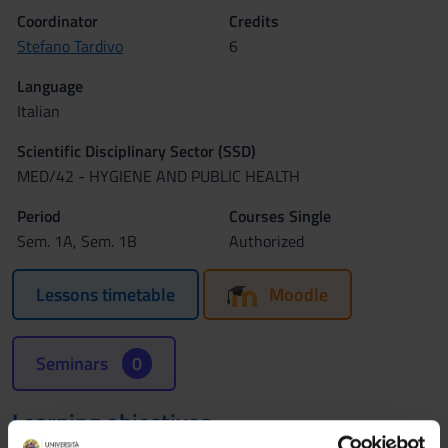
Coordinator
Credits
Stefano Tardivo
6
Language
Italian
Scientific Disciplinary Sector (SSD)
MED/42 - HYGIENE AND PUBLIC HEALTH
Period
Courses Single
Sem. 1A, Sem. 1B
Authorized
Lessons timetable
Moodle
Seminars
0
Learning objectives