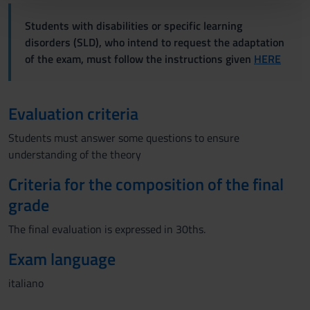
pubblicità e social media, i quali potrebbero combinarle
Students with disabilities or specific learning
con altre informazioni che hai fornito loro o che hanno
disorders (SLD), who intend to request the adaptation
raccolto dal tuo utilizzo dei loro servizi.
of the exam, must follow the instructions given
HERE
Evaluation criteria
Students must answer some questions to ensure
understanding of the theory
Criteria for the composition of the final
grade
The final evaluation is expressed in 30ths.
Exam language
italiano