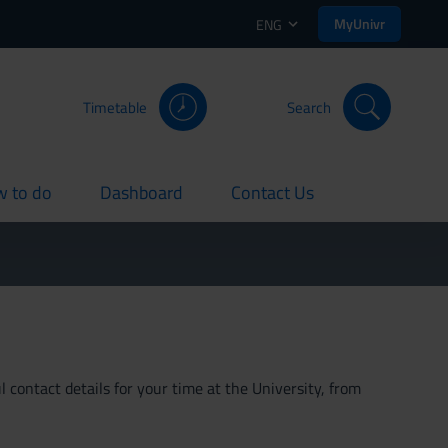
MyUnivr
ENG
Timetable
Search
 to do
Dashboard
Contact Us
rent
current
current
 contact details for your time at the University, from