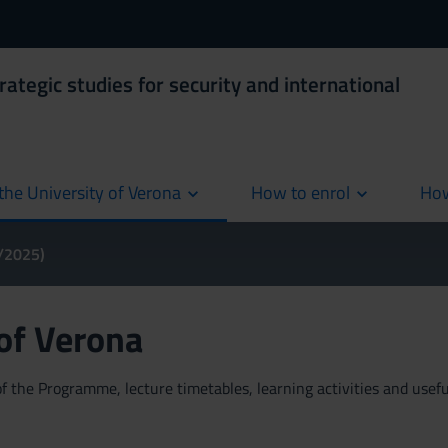
rategic studies for security and international
the University of Verona
How to enrol
How
cur
4/2025)
 of Verona
 the Programme, lecture timetables, learning activities and useful