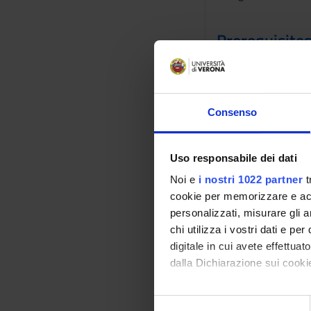
Prerequisites
No specific require
Program
Consenso
- Business strategy:
- The strategic man
- Business Model: s
Uso responsabile dei dati
- Competitive envir
Noi e
i nostri 1022 partner
t
- Business areas an
cookie per memorizzare e acce
- The competitive 
personalizzati, misurare gli an
- Key issues, assum
chi utilizza i vostri dati e pe
- Portfolio strategy
digitale in cui avete effettua
- Business strategy
dalla Dichiarazione sui cookie
- Parenting strateg
- Financial and eco
Con il tuo consenso, vorrem
- Strategy executio
S