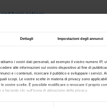
 and basic notions
ments
Dettagli
Impostazioni degli annunci
 origin and evolution
agement of firms
tructure, performance and results
onment analysis
rattiamo i vostri dati personali, ad esempio il vostro numero IP, 
d positioning choices
dere alle informazioni sul vostro dispositivo al fine di pubblica
advantage
nunci e i contenuti, ricercare il pubblico e sviluppare i servizi. A
ptions and strategic options
r quali scopi. Le vostre scelte in materia di privacy sono applicabi
to le vostre scelte. È possibile modificare o revocare il proprio 
 o facendo clic sull'icona di attivazione della privacy.
y
nomics forecasting
mo anche:
n