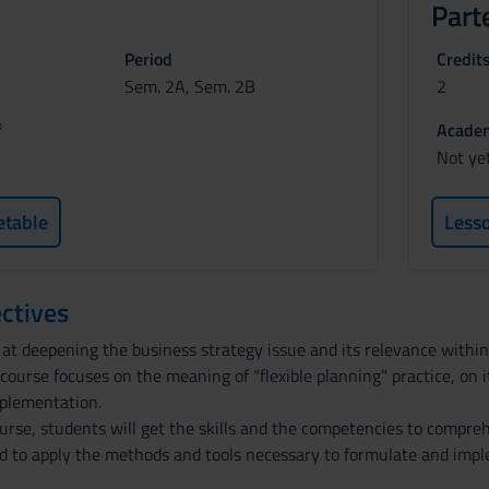
Parte
Period
Credit
Sem. 2A, Sem. 2B
2
f
Academ
Not ye
etable
Less
ctives
 at deepening the business strategy issue and its relevance within
 course focuses on the meaning of “flexible planning” practice, on i
mplementation.
urse, students will get the skills and the competencies to compre
d to apply the methods and tools necessary to formulate and imple