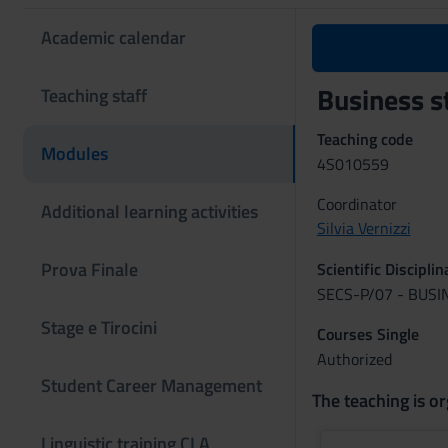
Academic calendar
Business s
Teaching staff
Teaching code
Modules
4S010559
Coordinator
Additional learning activities
Silvia Vernizzi
Prova Finale
Scientific Discipli
SECS-P/07 - BUS
Stage e Tirocini
Courses Single
Authorized
Student Career Management
The teaching is or
Linguistic training CLA