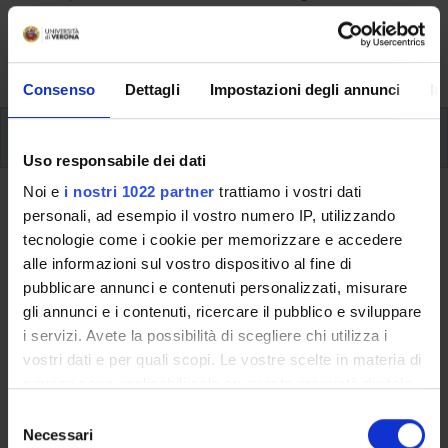
aspects of the Programme, lecture timetables, learning
activities and useful contact details for your time at the
University, from enrolment to graduation.
Consenso
Dettagli
Impostazioni degli annunci
In
Modules
Uso responsabile dei dati
Noi e
i nostri 1022 partner
trattiamo i vostri dati
Back to the study plan
personali, ad esempio il vostro numero IP, utilizzando
tecnologie come i cookie per memorizzare e accedere
Back to the modules per semester
alle informazioni sul vostro dispositivo al fine di
pubblicare annunci e contenuti personalizzati, misurare
Archaeology and History of Greek
gli annunci e i contenuti, ricercare il pubblico e sviluppare
and Roman Art (m)
i servizi. Avete la possibilità di scegliere chi utilizza i
vostri dati e per quali scopi. Le vostre scelte in materia di
Teaching code
Credits
privacy sono applicabili solo su questa proprietà digitale
4S02277
6
in cui avete effettuato le vostre scelte. È possibile
S
modificare o revocare il proprio consenso in qualsiasi
Necessari
e
The course is given by
Archaeology of Cities and Settlements