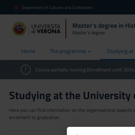
Department of Cultures and Civilizations
Master's degree in Hist
Master’s degree
Home
The programme
Studying at 
current
Course partially running (Enrollment until 202
Studying at the University
Here you can find information on the organisational aspects of
enrolment to graduation.