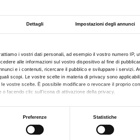
Back to the study plan
erature (m)
Dettagli
Impostazioni degli annunci
Credits
6
rattiamo i vostri dati personali, ad esempio il vostro numero IP, 
n by
Italian literature (m) - Modulo: I MODULO PARTE (I)
(2025/2026)
dere alle informazioni sul vostro dispositivo al fine di pubblica
nunci e i contenuti, ricercare il pubblico e sviluppare i servizi. A
r quali scopi. Le vostre scelte in materia di privacy sono applicabi
to le vostre scelte. È possibile modificare o revocare il proprio 
 o facendo clic sull'icona di attivazione della privacy.
mo anche:
oni sulla tua posizione geografica, con un'approssimazione di qu
Preferenze
Statistiche
spositivo, scansionandolo attivamente alla ricerca di caratteristich
Services and Faq
aborati i tuoi dati personali e imposta le tue preferenze nella
s