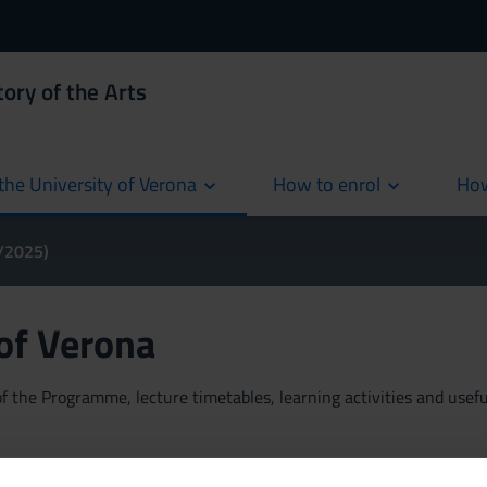
ory of the Arts
the University of Verona
How to enrol
How
cur
4/2025)
 of Verona
 the Programme, lecture timetables, learning activities and useful