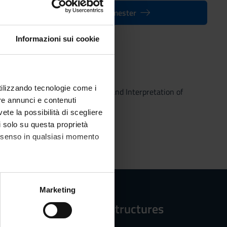
Back to the modules per semester
Informazioni sui cookie
utilizzando tecnologie come i
 - Master’s degree in Tradition and Interpretation of
re annunci e contenuti
vete la possibilità di scegliere
li solo su questa proprietà
consenso in qualsiasi momento
alche metro,
Marketing
e specifiche (impronte
Reference structures
ezione dettagli
. Puoi