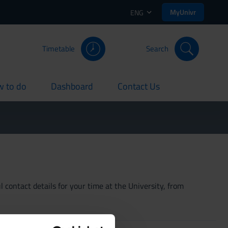
MyUnivr
ENG
Timetable
Search
 to do
Dashboard
Contact Us
rent
current
current
 contact details for your time at the University, from