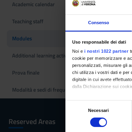
Academic calendar
Italian lit
Teaching staff
Consenso
Teaching code
Modules
4S02260
Uso responsabile dei dati
Noi e
i nostri 1022 partner
t
The course is give
Additional learning activities
cookie per memorizzare e acce
Literary Texts
personalizzati, misurare gli an
Prova finale
chi utilizza i vostri dati e pe
digitale in cui avete effettua
dalla Dichiarazione sui cookie
Modalità e sedi di frequenza
Con il tuo consenso, vorrem
S
raccogliere informazi
Necessari
e
Identificare il tuo di
l
Reserved Areas
Menu
digitali).
e
Approfondisci come vengono el
z