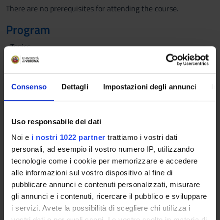
There are no prerequisites for attending the course.
Program
>Topics
The artistic heritage of the Byzantine context will be
investigated following a fluid scansion by periods, in which
the intrinsic characteristics of the languages make it possible
Consenso
Dettagli
Impostazioni degli annunci
In
to trace homogeneous areas. Particular emphasis is given to
the artistic testimonies of the capital Constantinople.
The course is structured according to a temporal perspective:
Uso responsabile dei dati
- the early Byzantine era, from the Constantinian foundation
Noi e
i nostri 1022 partner
trattiamo i vostri dati
of the capital of the East to the Justinian renaissance;
personali, ad esempio il vostro numero IP, utilizzando
- the so-called Golden Age of Justinian I;
tecnologie come i cookie per memorizzare e accedere
- the age of iconoclasm;
alle informazioni sul vostro dispositivo al fine di
- the Middle Byzantine era, from the Macedonian renaissance
pubblicare annunci e contenuti personalizzati, misurare
to the Comnenian phase;
gli annunci e i contenuti, ricercare il pubblico e sviluppare
- the late Byzantine era, from the conquest of Constantinople
i servizi. Avete la possibilità di scegliere chi utilizza i
to the Palaeologians.
vostri dati e per quali scopi. Le vostre scelte in materia di