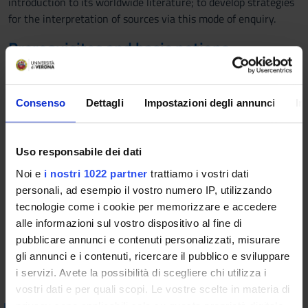
introduction to its worldwide literature; to develop strategies
for the interpretation of sources via this mode of enquiry.
Prerequisites and basic notions
Familiarity with historical studies.
Program
Consenso
Dettagli
Impostazioni degli annunci
In
The module will be structured in two parts. First, we will
analyse the cultural history and theory that redefined
Uso responsabile dei dati
historiographical practice in the twentieth century, with in-
depth analysis of a series of topics they have allowed us to
Noi e
i nostri 1022 partner
trattiamo i vostri dati
investigate in a new way. Second, we will look more in depth
personali, ad esempio il vostro numero IP, utilizzando
into one of these topics, i.e. the history of emotions.
tecnologie come i cookie per memorizzare e accedere
alle informazioni sul vostro dispositivo al fine di
Bibliography
pubblicare annunci e contenuti personalizzati, misurare
gli annunci e i contenuti, ricercare il pubblico e sviluppare
i servizi. Avete la possibilità di scegliere chi utilizza i
Vai alla bibliografia
vostri dati e per quali scopi. Le vostre scelte in materia di
privacy sono applicabili solo su questa proprietà digitale