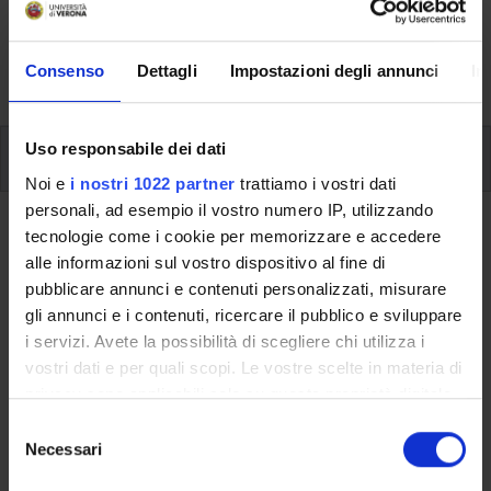
svolgimento delle attività didattiche, le opportunità
formative e i contatti utili durante tutto il percorso di
Consenso
Dettagli
Impostazioni degli annunci
In
studi, fino al conseguimento del titolo finale.
Uso responsabile dei dati
Ulteriori attività formative
Noi e
i nostri 1022 partner
trattiamo i vostri dati
personali, ad esempio il vostro numero IP, utilizzando
Ritorna a ulteriori attività formative
tecnologie come i cookie per memorizzare e accedere
alle informazioni sul vostro dispositivo al fine di
TAI ti aiuto io, studentesse e
pubblicare annunci e contenuti personalizzati, misurare
studenti univr per il volontariato
gli annunci e i contenuti, ricercare il pubblico e sviluppare
i servizi. Avete la possibilità di scegliere chi utilizza i
Codice insegnamento
Crediti
vostri dati e per quali scopi. Le vostre scelte in materia di
4S013383
1
privacy sono applicabili solo su questa proprietà digitale
in cui avete effettuato le vostre scelte. È possibile
S
L'insegnamento è mutuato dall'insegnamento
TAI ti aiuto io,
modificare o revocare il proprio consenso in qualsiasi
Necessari
e
studentesse e studenti univr per il volontariato
(2024/2025) -
momento dalla Dichiarazione sui cookie o facendo clic
l
Laurea in Scienze della comunicazione [L-20]