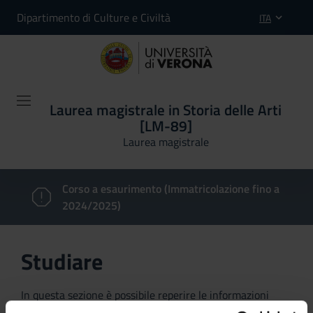
Dipartimento di Culture e Civiltà
ITA
Laurea magistrale in Storia delle Arti
[LM-89]
Laurea magistrale
Corso a esaurimento (Immatricolazione fino a
2024/2025)
Studiare
In questa sezione è possibile reperire le informazioni
riguardanti l'organizzazione pratica del corso, lo