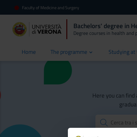
Faculty of Medicine and Surgery
Bachelors' degree in H
Degree courses in health and 
Home
The programme
Studying at 
current
Here you can find 
graduat