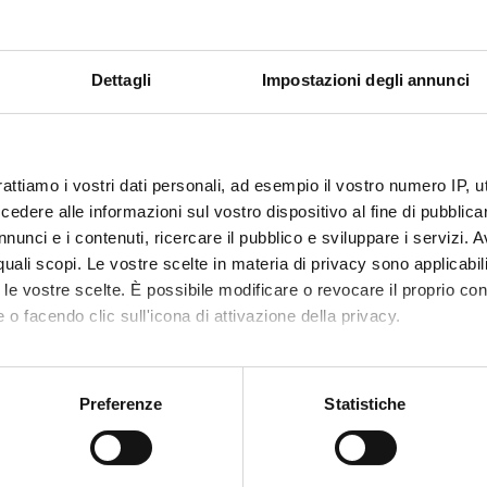
Dettagli
Impostazioni degli annunci
rattiamo i vostri dati personali, ad esempio il vostro numero IP, 
Docenti esterni (a contratto) - Post
dere alle informazioni sul vostro dispositivo al fine di pubblica
nunci e i contenuti, ricercare il pubblico e sviluppare i servizi. A
laurea
r quali scopi. Le vostre scelte in materia di privacy sono applicabi
to le vostre scelte. È possibile modificare o revocare il proprio 
 o facendo clic sull'icona di attivazione della privacy.
mo anche:
oni sulla tua posizione geografica, con un'approssimazione di qu
Preferenze
Statistiche
spositivo, scansionandolo attivamente alla ricerca di caratteristich
Services and Faq
aborati i tuoi dati personali e imposta le tue preferenze nella
s