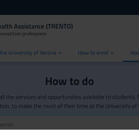
ealth Assistance (TRENTO)
prevention professions
the University of Verona
How to enrol
How
cur
How to do
all the services and opportunities available to students,
ion, to make the most of their time at the University of