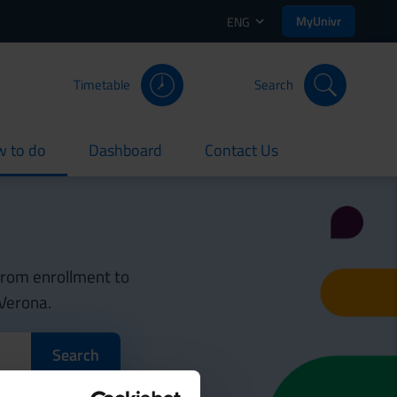
MyUnivr
ENG
Timetable
Search
 to do
Dashboard
Contact Us
rent
current
current
 from enrollment to
 Verona.