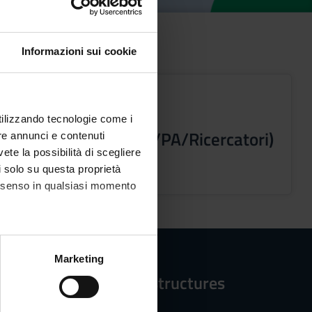
Informazioni sui cookie
utilizzando tecnologie come i
Docenti interni (PO/PA/Ricercatori)
re annunci e contenuti
vete la possibilità di scegliere
- Post laurea
li solo su questa proprietà
consenso in qualsiasi momento
alche metro,
Marketing
e specifiche (impronte
Reference structures
ezione dettagli
. Puoi