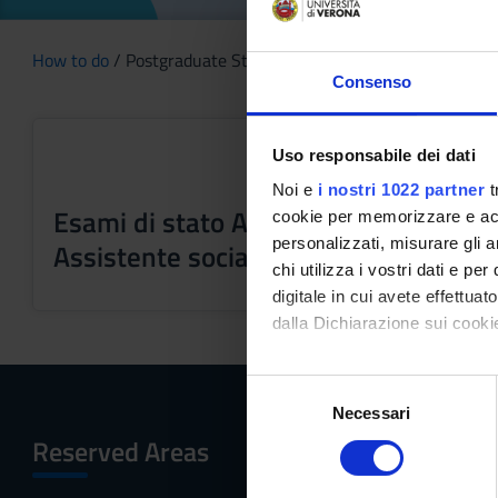
How to do
/ Postgraduate Study
Consenso
Uso responsabile dei dati
Noi e
i nostri 1022 partner
t
Esami di stato Assistente sociale e
cookie per memorizzare e acce
personalizzati, misurare gli an
Assistente sociale specialista
chi utilizza i vostri dati e pe
digitale in cui avete effettua
dalla Dichiarazione sui cookie
Con il tuo consenso, vorrem
S
raccogliere informazi
Necessari
e
Identificare il tuo di
l
Reserved Areas
Menu
digitali).
e
Approfondisci come vengono el
z