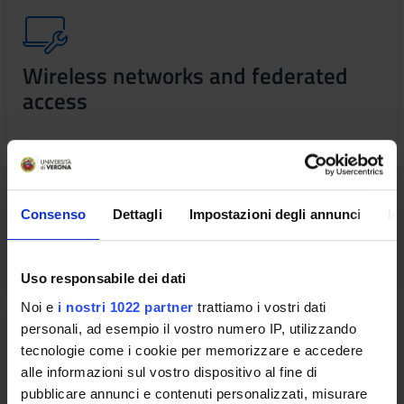
Wireless networks and federated
access
Consenso
Dettagli
Impostazioni degli annunci
In
Posta elettronica studenti
Uso responsabile dei dati
Noi e
i nostri 1022 partner
trattiamo i vostri dati
personali, ad esempio il vostro numero IP, utilizzando
tecnologie come i cookie per memorizzare e accedere
alle informazioni sul vostro dispositivo al fine di
GIA - Gestione Identità di Ateneo
pubblicare annunci e contenuti personalizzati, misurare