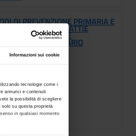
ODI DI PREVENZIONE PRIMARIA E
ONDARIA DELLE MALATTIE
NICO-DEGENERATIVE
'ASSISTENTE SANITARIO
Informazioni sui cookie
o
ESTRE PROFESSIONI SANITARIE
utilizzando tecnologie come i
re annunci e contenuti
i
vete la possibilità di scegliere
ia Montanaro
li solo su questa proprietà
consenso in qualsiasi momento
o Lezioni