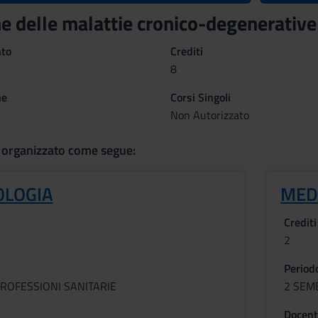
e delle malattie cronico-degenerativ
nto
Crediti
8
ne
Corsi Singoli
Non Autorizzato
 organizzato come segue:
LOGIA
MED
Crediti
2
Period
ROFESSIONI SANITARIE
2 SEM
Docent