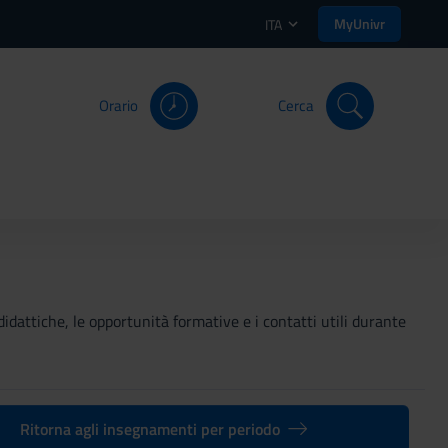
MyUnivr
ITA
Orario
Cerca
didattiche, le opportunità formative e i contatti utili durante
Ritorna agli insegnamenti per periodo