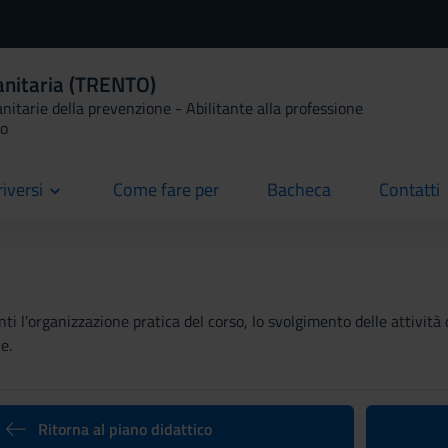
anitaria (TRENTO)
anitarie della prevenzione - Abilitante alla professione
io
riversi
Come fare per
Bacheca
Contatti
current
current
current
ti l'organizzazione pratica del corso, lo svolgimento delle attività 
e.
Ritorna al piano didattico