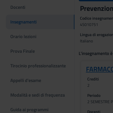
Prevenzion
Docenti
Codice insegname
Insegnamenti
4S010751
Lingua di erogazio
Orario lezioni
Italiano
Prova Finale
L'insegnamento è
Tirocinio professionalizzante
FARMACO
Crediti
Appelli d'esame
2
Modalità e sedi di frequenza
Periodo
2 SEMESTRE P
Guida ai programmi
Docenti