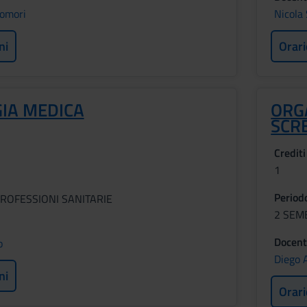
omori
Nicola
ni
Orari
IA MEDICA
ORG
SCR
Crediti
1
Period
ROFESSIONI SANITARIE
2 SEM
Docent
o
Diego 
ni
Orari