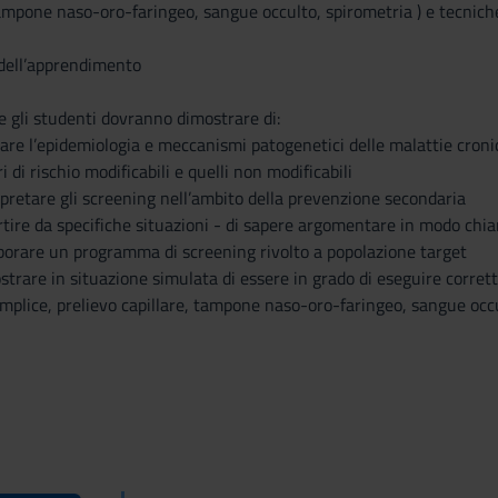
tampone naso-oro-faringeo, sangue occulto, spirometria ) e tecnich
 dell’apprendimento
 gli studenti dovranno dimostrare di:
are l’epidemiologia e meccanismi patogenetici delle malattie croni
ri di rischio modificabili e quelli non modificabili
rpretare gli screening nell’ambito della prevenzione secondaria
rtire da specifiche situazioni - di sapere argomentare in modo chi
aborare un programma di screening rivolto a popolazione target
trare in situazione simulata di essere in grado di eseguire corret
mplice, prelievo capillare, tampone naso-oro-faringeo, sangue occu