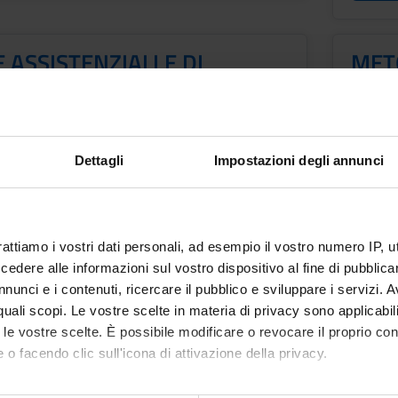
 ASSISTENZIALI E DI
MET
AGGIO CLINICO
SEC
CRO
DELL
Crediti
Dettagli
Impostazioni degli annunci
1
ROFESSIONI SANITARIE
Period
2 SEM
rattiamo i vostri dati personali, ad esempio il vostro numero IP, 
dere alle informazioni sul vostro dispositivo al fine di pubblica
Docent
nunci e i contenuti, ricercare il pubblico e sviluppare i servizi. A
ni
Stefan
r quali scopi. Le vostre scelte in materia di privacy sono applicabi
to le vostre scelte. È possibile modificare o revocare il proprio 
Orari
 o facendo clic sull'icona di attivazione della privacy.
mo anche: