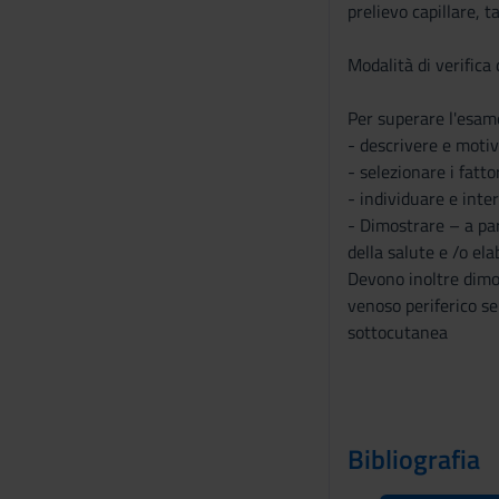
prelievo capillare, 
o
Modalità di verifica
Per superare l'esame
- descrivere e motiv
- selezionare i fatto
- individuare e inte
- Dimostrare – a pa
della salute e /o el
Devono inoltre dimos
venoso periferico se
sottocutanea
Bibliografia