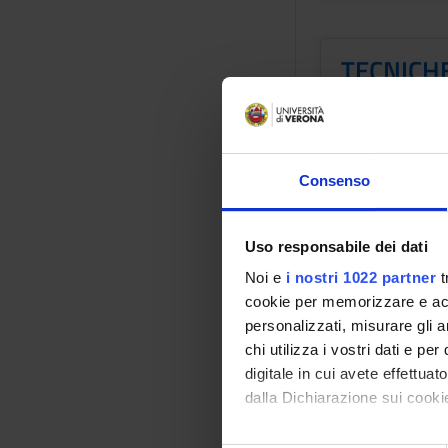
TECNICHE
MONITOR
Crediti
1
Consenso
Periodo
2 SEMESTRE P
Uso responsabile dei dati
Docenti
Noi e
i nostri 1022 partner
t
Serena Perli
cookie per memorizzare e acce
personalizzati, misurare gli an
Orario Lezio
chi utilizza i vostri dati e pe
digitale in cui avete effettua
dalla Dichiarazione sui cookie
Con il tuo consenso, vorrem