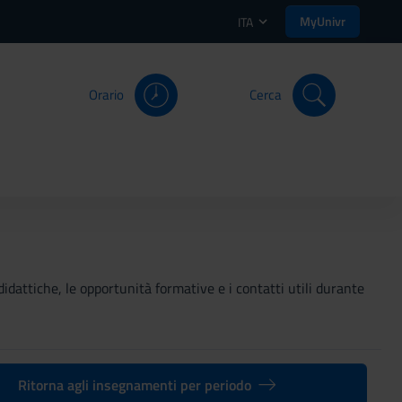
MyUnivr
ITA
Orario
Cerca
didattiche, le opportunità formative e i contatti utili durante
Ritorna agli insegnamenti per periodo