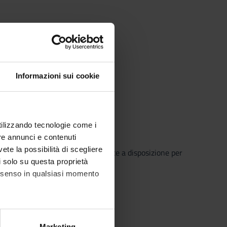
 e sua modalità di
Informazioni sui cookie
escretore.
degli ormoni.
utilizzando tecnologie come i
re annunci e contenuti
vete la possibilità di scegliere
o che il Sistema Bibliotecario mette a disposizione per
li solo su questa proprietà
o semplice e innovativo.
consenso in qualsiasi momento
alche metro,
Marketing