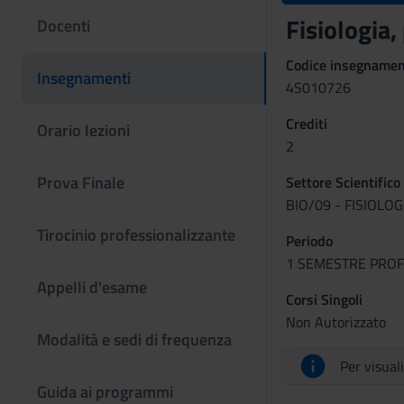
Fisiologia
Docenti
Codice insegname
Insegnamenti
4S010726
Crediti
Orario lezioni
2
Prova Finale
Settore Scientifico
BIO/09 - FISIOLOG
Tirocinio professionalizzante
Periodo
1 SEMESTRE PROFES
Appelli d'esame
Corsi Singoli
Non Autorizzato
Modalità e sedi di frequenza
Per visual
Guida ai programmi