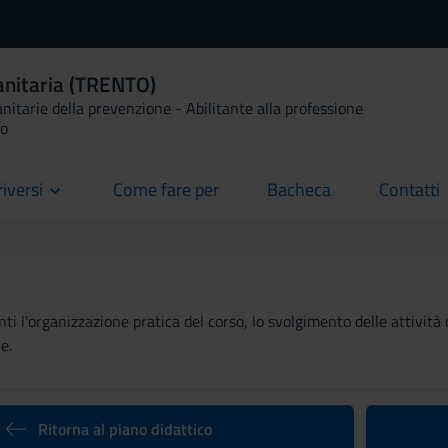
anitaria (TRENTO)
anitarie della prevenzione - Abilitante alla professione
io
riversi
Come fare per
Bacheca
Contatti
current
current
current
ti l'organizzazione pratica del corso, lo svolgimento delle attività 
e.
Ritorna al piano didattico