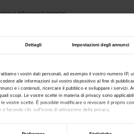
iologia e definizione di omeostasi.
: potenziale di riposo, potenziali di equilibrio, potenziale d’azione
e chimiche, sinapsi eccitatorie e inibitorie.
atomo-funzionale del sistema nervoso.
Dettagli
Impostazioni degli annunci
soriale e motorio.
arato cardio-circolatorio, dell’apparato respiratorio e dell’apparato 
nerali del sistema endocrino e descrizione delle principali funzioni 
rattiamo i vostri dati personali, ad esempio il vostro numero IP, 
dere alle informazioni sul vostro dispositivo al fine di pubblica
nunci e i contenuti, ricercare il pubblico e sviluppare i servizi. A
Visualizza la bibliografia con Leganto, strument
iografia
r quali scopi. Le vostre scelte in materia di privacy sono applicabi
recuperare i testi in programma d'esame in mod
to le vostre scelte. È possibile modificare o revocare il proprio 
attiche
 o facendo clic sull'icona di attivazione della privacy.
svolte in presenza attraverso l’ausilio di presentazioni.
mo anche:
oni sulla tua posizione geografica, con un'approssimazione di qu
Preferenze
Statistiche