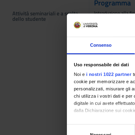
Programma
Attività seminariali e a scelta
Introduzione alla fis
dello studente
- Membrana cellulare
propagazione.
- Sinapsi elettriche 
- Organizzazione an
Consenso
- Sistema somatosen
- Fisiologia dell’app
- Caratteristiche ge
Uso responsabile dei dati
Bibliografia
Noi e
i nostri 1022 partner
t
cookie per memorizzare e acce
personalizzati, misurare gli an
Vai alla bibl
chi utilizza i vostri dati e pe
digitale in cui avete effettua
Modalità did
dalla Dichiarazione sui cookie
Le lezioni verranno 
Con il tuo consenso, vorrem
S
raccogliere informazi
Necessari
e