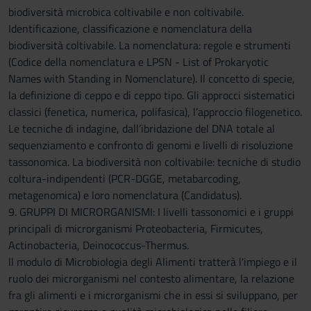
biodiversità microbica coltivabile e non coltivabile.
Identificazione, classificazione e nomenclatura della
biodiversità coltivabile. La nomenclatura: regole e strumenti
(Codice della nomenclatura e LPSN - List of Prokaryotic
Names with Standing in Nomenclature). Il concetto di specie,
la definizione di ceppo e di ceppo tipo. Gli approcci sistematici
classici (fenetica, numerica, polifasica), l’approccio filogenetico.
Le tecniche di indagine, dall’ibridazione del DNA totale al
sequenziamento e confronto di genomi e livelli di risoluzione
tassonomica. La biodiversità non coltivabile: tecniche di studio
coltura-indipendenti (PCR-DGGE, metabarcoding,
metagenomica) e loro nomenclatura (Candidatus).
9. GRUPPI DI MICRORGANISMI: I livelli tassonomici e i gruppi
principali di microrganismi Proteobacteria, Firmicutes,
Actinobacteria, Deinococcus-Thermus.
ll modulo di Microbiologia degli Alimenti tratterà l'impiego e il
ruolo dei microrganismi nel contesto alimentare, la relazione
fra gli alimenti e i microrganismi che in essi si sviluppano, per