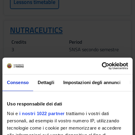
Lessons timetable
NUTRACEUTICS
Credits
Period
3
SNSA secondo semestre
Academic staff
Gianni Zoccatelli
Lessons timetable
Consenso
Dettagli
Impostazioni degli annunci
In
Learning objectives
Uso responsabile dei dati
Noi e
i nostri 1022 partner
trattiamo i vostri dati
1. PRINCIPLES OF FOOD TECHNOLOGY: the aim of the course
personali, ad esempio il vostro numero IP, utilizzando
is to provide the students with the basic knowledge of the
tecnologie come i cookie per memorizzare e accedere
unit operations involved in the industrial production of a food