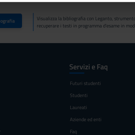
icità e social media, i quali potrebbero combinarle con altre inform
lizzo dei loro servizi.
Visualizza la bibliografia con Leganto, strument
iografia
recuperare i testi in programma d'esame in mod
Servizi e Faq
Futuri studenti
Studenti
Laureati
Aziende ed enti
r
Faq