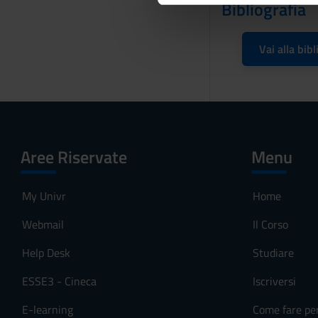
Bibliografia
di analisi dei dati web, pubbl
d
che hanno raccolto dal tuo uti
e
Vai alla bibl
l
c
o
n
s
e
Aree Riservate
Menu
n
s
o
My Univr
Home
Webmail
Il Corso
Help Desk
Studiare
ESSE3 - Cineca
Iscriversi
E-learning
Come fare pe