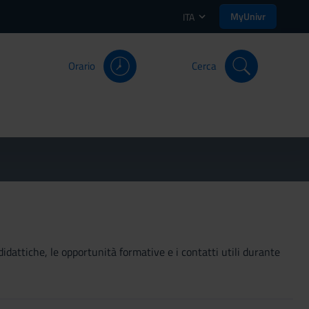
MyUnivr
ITA
Orario
Cerca
didattiche, le opportunità formative e i contatti utili durante