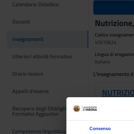
Calendario Didattico
Nutrizione
Docenti
Codice insegname
Insegnamenti
4S010624
Lingua di erogazio
Ulteriori attività formative
Italiano
Orario lezioni
L'insegnamento è
NUTRIZI
Appelli d'esame
Crediti
Recupero degli Obblighi
3
Formativi Aggiuntivi
Docenti
Consenso
Competenza linguistica -
Michele Milella