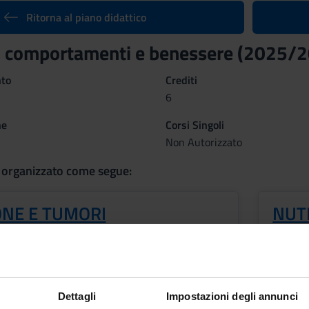
Ritorna al piano didattico
, comportamenti e benessere (2025/
nto
Crediti
6
ne
Corsi Singoli
Non Autorizzato
 organizzato come segue:
ONE E TUMORI
NUT
Periodo
Crediti
SNSA primo semestre
3
Docent
Dettagli
Impostazioni degli annunci
Diego 