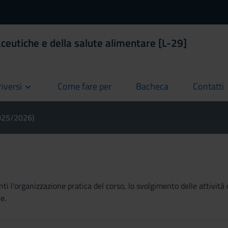
ceutiche e della salute alimentare [L-29]
riversi
Come fare per
Bacheca
Contatti
current
current
current
2025/2026)
ti l'organizzazione pratica del corso, lo svolgimento delle attività 
e.