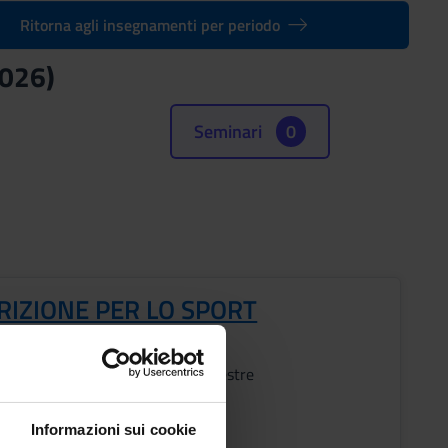
Ritorna agli insegnamenti per periodo
2026)
Seminari
0
RIZIONE PER LO SPORT
Periodo
2° semestre
i
Informazioni sui cookie
Campaci