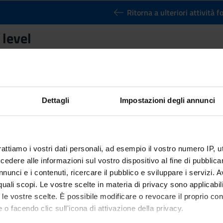
Ritorna a ulteriori attività 
level
Credits
3
n by
German C1 level
(2025/2026) - Master's degree in Artificial in
Dettagli
Impostazioni degli annunci
rattiamo i vostri dati personali, ad esempio il vostro numero IP, 
dere alle informazioni sul vostro dispositivo al fine di pubblica
nunci e i contenuti, ricercare il pubblico e sviluppare i servizi. A
r quali scopi. Le vostre scelte in materia di privacy sono applicabi
to le vostre scelte. È possibile modificare o revocare il proprio 
 o facendo clic sull'icona di attivazione della privacy.