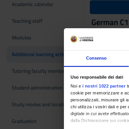
Academic calendar
German C1 
Teaching staff
Teaching code
Modules
4S014662
The course is give
Additional learning activities
Consenso
Tutoring faculty members
Uso responsabile dei dati
Noi e
i nostri 1022 partner
t
Student administration
cookie per memorizzare e acce
personalizzati, misurare gli an
Study modes and locations
chi utilizza i vostri dati e pe
digitale in cui avete effettua
Graduation
dalla Dichiarazione sui cookie