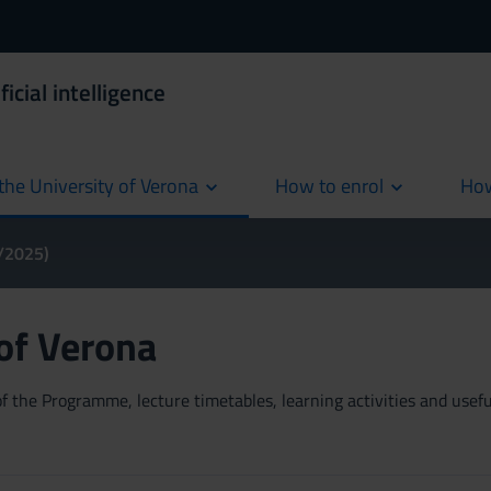
icial intelligence
the University of Verona
How to enrol
How
cur
4/2025)
 of Verona
 the Programme, lecture timetables, learning activities and useful