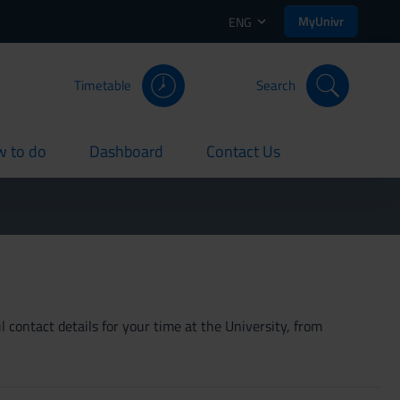
MyUnivr
ENG
Timetable
Search
 to do
Dashboard
Contact Us
rent
current
current
 contact details for your time at the University, from