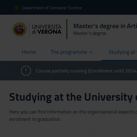
Department of Computer Science
Master's degree in Artif
Master’s degree
Home
The programme
Studying at 
current
Course partially running (Enrollment until 202
Studying at the University
Here you can find information on the organisational aspects of
enrolment to graduation.