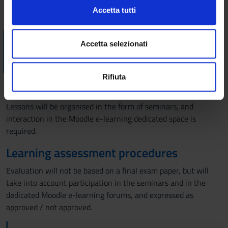
c
Approfondisci come vengono elaborati i tuoi dati personali
Vai alla bibliografia
Accetta tutti
o
e imposta le tue preferenze nella
sezione dettagli
. Puoi
n
modificare o ritirare il tuo consenso in qualsiasi momento
Visualizza la bibliografia con Leganto, strumento che il
s
dalla Dichiarazione sui cookie.
Accetta selezionati
Sistema Bibliotecario mette a disposizione per recuperare i
e
testi in programma d'esame in modo semplice e innovativo.
n
Utilizziamo i cookie per personalizzare contenuti ed
Rifiuta
s
annunci, per fornire funzionalità dei social media e per
Didactic methods
o
analizzare il nostro traffico. Condividiamo inoltre
informazioni sul modo in cui utilizzi il nostro sito con i
Lessons will be organised in the form of seminars, and
nostri partner che si occupano di analisi dei dati web,
interaction in the Moodle e-learning dedicated space is
pubblicità e social media, i quali potrebbero combinarle
required.
con altre informazioni che hai fornito loro o che hanno
Learning assessment procedures
raccolto dal tuo utilizzo dei loro servizi.
Evaluation will not be based on a final exam paper, but will
take into account participation in the seminars and in the
dedicated Moodle e-learning forums, and expressed as
approved / not approved.