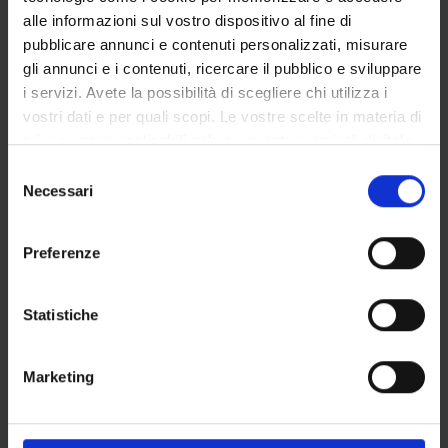
related to Spanish teaching approaches; these lessons will be
alle informazioni sul vostro dispositivo al fine di
delivered in blended learning; 8 lesson hours will be dedicated
pubblicare annunci e contenuti personalizzati, misurare
to microteaching sessions
gli annunci e i contenuti, ricercare il pubblico e sviluppare
b) The Literature teaching approaches part comprises: 10
i servizi. Avete la possibilità di scegliere chi utilizza i
lesson hours on topics related to teaching literature/culture,
vostri dati e per quali scopi. Le vostre scelte in materia di
to be delivered in blended learning; 8 lesson hours will be
privacy sono applicabili solo su questa proprietà digitale
dedicated to microteaching sessions
in cui avete effettuato le vostre scelte. È possibile
S
Topics common to both a) and b) are: eTwinning project (8
modificare o revocare il proprio consenso in qualsiasi
Necessari
e
lesson hours), seminar with school teachers (4 lesson hours)
momento dalla Dichiarazione sui cookie o facendo clic
l
c) Practicum: the teaching Lab comprises also a Practicum to
sull'icona di attivazione della privacy.
e
be carried out in a secondary school (primo o secondo grado),
Preferenze
z
aimed at putting into practice the knowledge and
Con il tuo consenso, vorremmo anche:
i
competences discussed in part a) and b)
raccogliere informazioni sulla tua posizione
o
Statistiche
Reading list: materials examined during the seminars in Parts
geografica, con un'approssimazione di qualche
n
a) and b), which are available in the Moodle e-learning
metro,
e
dedicated space; reading list in the bibliographic section.
Marketing
Identificare il tuo dispositivo, scansionandolo
d
Bibliography
attivamente alla ricerca di caratteristiche specifiche
e
(impronte digitali).
l