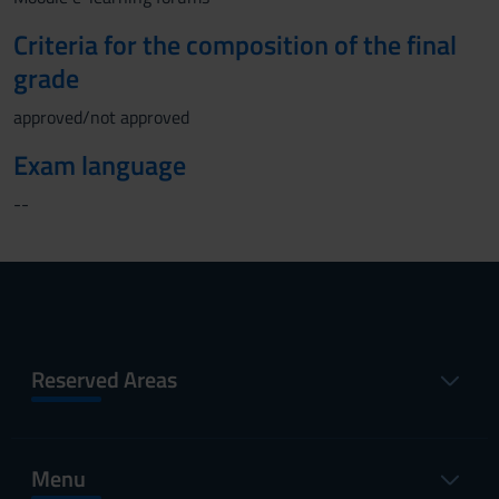
Criteria for the composition of the final
grade
approved/not approved
Exam language
--
Reserved Areas
Menu