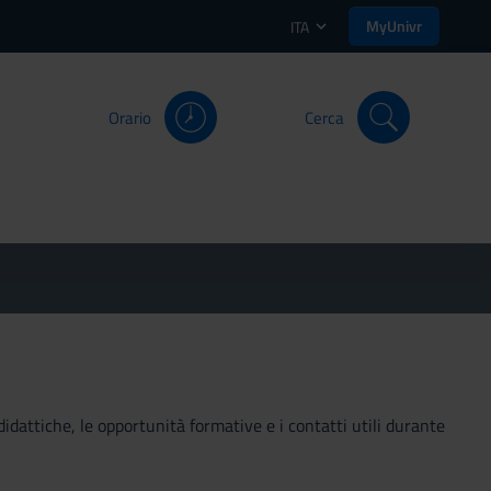
MyUnivr
ITA
Orario
Cerca
didattiche, le opportunità formative e i contatti utili durante