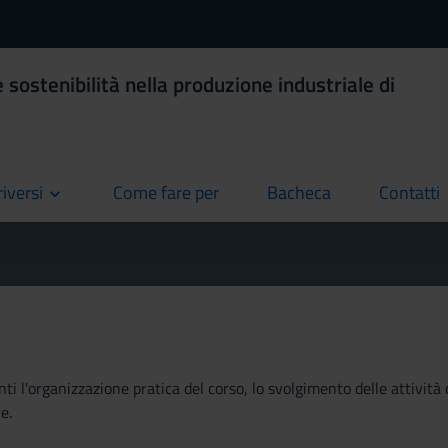
 sostenibilità nella produzione industriale di
riversi
Come fare per
Bacheca
Contatti
current
current
current
ti l'organizzazione pratica del corso, lo svolgimento delle attività 
e.