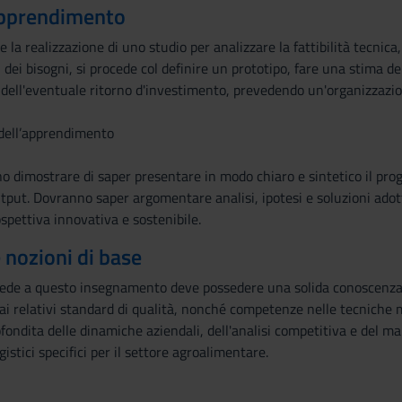
 apprendimento
de la realizzazione di uno studio per analizzare la fattibilità tecni
i dei bisogni, si procede col definire un prototipo, fare una stima 
dell'eventuale ritorno d'investimento, prevedendo un'organizzazio
 dell’apprendimento
o dimostrare di saper presentare in modo chiaro e sintetico il pro
output. Dovranno saper argomentare analisi, ipotesi e soluzioni adott
spettiva innovativa e sostenibile.
e nozioni di base
ede a questo insegnamento deve possedere una solida conoscenza d
ai relativi standard di qualità, nonché competenze nelle tecniche m
ndita delle dinamiche aziendali, dell'analisi competitiva e del mark
istici specifici per il settore agroalimentare.