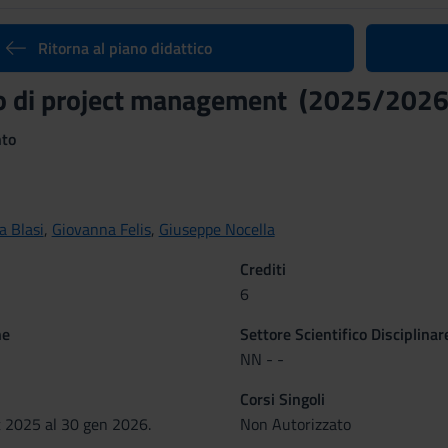
Ritorna al piano didattico
o di project management (2025/2026
nto
ia Blasi
,
Giovanna Felis
,
Giuseppe Nocella
Crediti
6
ne
Settore Scientifico Disciplinar
NN - -
Corsi Singoli
t 2025 al 30 gen 2026.
Non Autorizzato