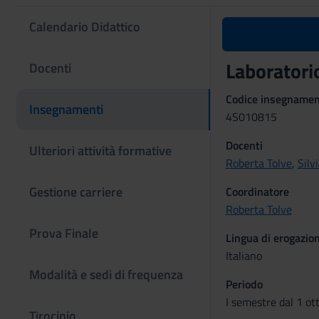
Calendario Didattico
Laboratori
Docenti
Codice insegname
Insegnamenti
4S010815
Docenti
Ulteriori attività formative
Roberta Tolve
,
Silv
Gestione carriere
Coordinatore
Roberta Tolve
Prova Finale
Lingua di erogazio
Italiano
Modalità e sedi di frequenza
Periodo
I semestre dal 1 ot
Tirocinio