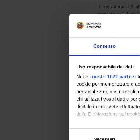
Il programma del lab
mercato per identifi
ingredienti e la pro
sviluppato il protot
sensoriali. Gli stude
necessarie. Verrà ino
Consenso
programma si conclud
tecnico, durante la 
con una prospettiva 
Uso responsabile dei dati
Modalità did
Noi e
i nostri 1022 partner
t
cookie per memorizzare e acce
Il corso prevede lezi
personalizzati, misurare gli an
a visionare il materi
chi utilizza i vostri dati e pe
metodologie didattic
digitale in cui avete effettua
organizzati in gruppi
dalla Dichiarazione sui cookie
Modalità di v
Con il tuo consenso, vorrem
S
Per superare l'esame
raccogliere informazi
Necessari
e