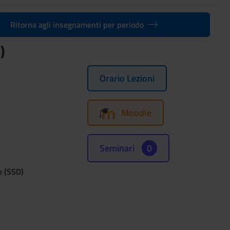
Ritorna agli insegnamenti per periodo
)
Orario Lezioni
Moodle
Seminari
0
e (SSD)