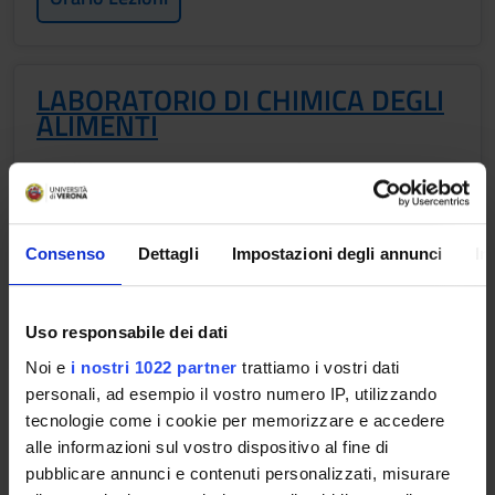
LABORATORIO DI CHIMICA DEGLI
ALIMENTI
Crediti
Periodo
2
I semestre
Docenti
Consenso
Dettagli
Impostazioni degli annunci
In
Marco Ciulu
Orario Lezioni
Uso responsabile dei dati
Noi e
i nostri 1022 partner
trattiamo i vostri dati
personali, ad esempio il vostro numero IP, utilizzando
Obiettivi di apprendimento
tecnologie come i cookie per memorizzare e accedere
1. Chimica degli alimenti: Il corso intende fornire allo studente
alle informazioni sul vostro dispositivo al fine di
le conoscenze sulla composizione chimica di macro e
pubblicare annunci e contenuti personalizzati, misurare