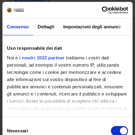
LABORATORIO DI
Consenso
Dettagli
Impostazioni degli annunci
In
MICROBIOLOGIA DEGLI ALIMENTI
Crediti
Periodo
Uso responsabile dei dati
2
I semestre
Noi e
i nostri 1022 partner
trattiamo i vostri dati
Docenti
personali, ad esempio il vostro numero IP, utilizzando
tecnologie come i cookie per memorizzare e accedere
Elisa Salvetti
alle informazioni sul vostro dispositivo al fine di
Orario Lezioni
pubblicare annunci e contenuti personalizzati, misurare
gli annunci e i contenuti, ricercare il pubblico e sviluppare
i servizi. Avete la possibilità di scegliere chi utilizza i
Obiettivi di apprendimento
vostri dati e per quali scopi. Le vostre scelte in materia di
privacy sono applicabili solo su questa proprietà digitale
1. Microbiologia degli alimenti
in cui avete effettuato le vostre scelte. È possibile
S
L’insegnamento si prefigge di fornire le nozioni fondamentali
modificare o revocare il proprio consenso in qualsiasi
Necessari
e