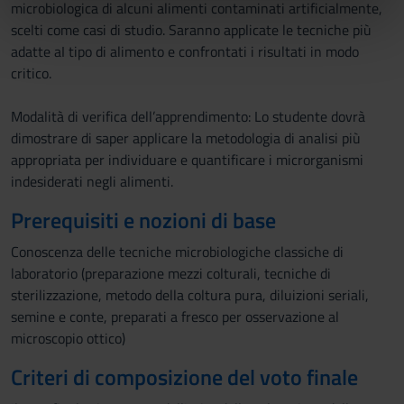
microbiologica di alcuni alimenti contaminati artificialmente,
nostri partner che si occupano di analisi dei dati web,
scelti come casi di studio. Saranno applicate le tecniche più
pubblicità e social media, i quali potrebbero combinarle
adatte aI tipo di alimento e confrontati i risultati in modo
con altre informazioni che hai fornito loro o che hanno
critico.
raccolto dal tuo utilizzo dei loro servizi.
Modalità di verifica dell’apprendimento: Lo studente dovrà
dimostrare di saper applicare la metodologia di analisi più
appropriata per individuare e quantificare i microrganismi
indesiderati negli alimenti.
Prerequisiti e nozioni di base
Conoscenza delle tecniche microbiologiche classiche di
laboratorio (preparazione mezzi colturali, tecniche di
sterilizzazione, metodo della coltura pura, diluizioni seriali,
semine e conte, preparati a fresco per osservazione al
microscopio ottico)
Criteri di composizione del voto finale