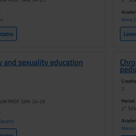
f
Academ
ni
Anna D
etable
Less
ty and sexuality education
Chron
pedi
Credit
2
Period
LM PROF. SAN. 24-25
2° SE
f
Academ
Decenti
Marco 
etable