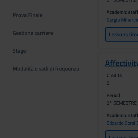
Academic staf
Prova Finale
Sergio Minervi
Gestione carriere
Lessons tim
Stage
Affectivi
Modalità e sedi di frequenza
Credits
2
Period
2° SEMESTRE 
Academic staf
Edoardo Corsi 
Lessons tim