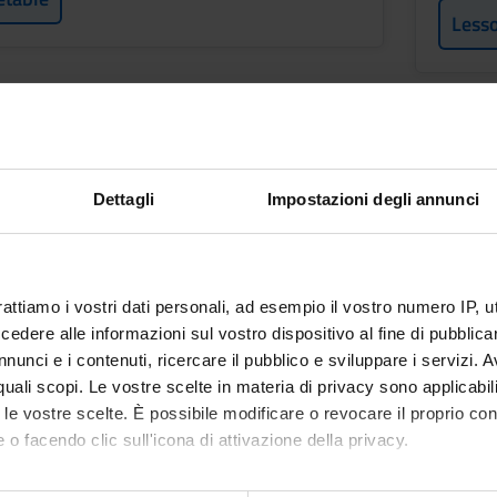
Less
d psychological distress in
Psyc
nce
Credit
2
Dettagli
Impostazioni degli annunci
Period
2° SE
LM PROF. SAN. 24-25
rattiamo i vostri dati personali, ad esempio il vostro numero IP, 
Academ
dere alle informazioni sul vostro dispositivo al fine di pubblica
f
Elisa 
nunci e i contenuti, ricercare il pubblico e sviluppare i servizi. A
li
r quali scopi. Le vostre scelte in materia di privacy sono applicabi
Less
to le vostre scelte. È possibile modificare o revocare il proprio 
etable
 o facendo clic sull'icona di attivazione della privacy.
mo anche: