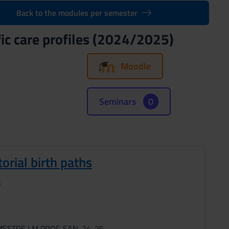
Back to the modules per semester
fic care profiles (2024/2025)
Moodle
Seminars
0
torial birth paths
s
MESTRE LM PROF. SAN. 24-25