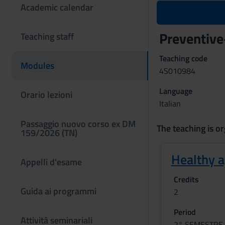
Academic calendar
Preventive-
Teaching staff
Teaching code
Modules
4S010984
Language
Orario lezioni
Italian
Passaggio nuovo corso ex DM
The teaching is or
159/2026 (TN)
Healthy a
Appelli d'esame
Credits
Guida ai programmi
2
Period
Attività seminariali
2° SEMESTRE 