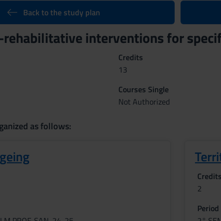
Back to the study plan
rehabilitative interventions for speci
Credits
13
Courses Single
Not Authorized
ganized as follows:
geing
Terri
Credit
2
Period
LM PROF. SAN. 24-25
2° SE