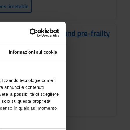
ons timetable
hology in chronicity and pre-frailty
s
Informazioni sui cookie
MESTRE LM PROF. SAN. 24-25
utilizzando tecnologie come i
ic staff
re annunci e contenuti
Vanzetta
vete la possibilità di scegliere
li solo su questa proprietà
ons timetable
consenso in qualsiasi momento