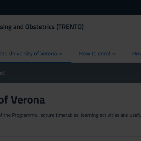
rsing and Obstetrics (TRENTO)
the University of Verona
How to enrol
How
cur
st)
 of Verona
 the Programme, lecture timetables, learning activities and useful