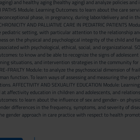
 aging) and healthy aging (healthy aging) and analyze policies and
ATHS Module: Learning Outcomes: to learn about the care servic
econceptional phase, in pregnancy, during labor/delivery and in t
 CHRONICITY AND PALLIATIVE CARE IN PEDIATRIC PATIENTS Module: 
he pediatric setting, with particular attention to the relationship 
lness on the physical and psychological integrity of the child and
associated with psychological, ethical, social, and organizati
tcomes: to know and be able to recognize the signs of adolescent
ning situations, and intervention strategies in the community fo
FRAILTY Module: to analyze the psychosocial dimension of frailty 
n function. To learn ways of assessing and measuring the psychoso
ntions. AFFECTIVITY AND SEXUALITY EDUCATION Module: Learning O
 at affectivity education in children and adolescents, and relati
tcomes: to learn about the influence of sex and gender- on physiol
ender differences in the frequency, symptoms, and severity of dis
the gender approach in care practice with respect to health promot