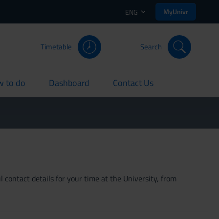
MyUnivr
ENG
Timetable
Search
 to do
Dashboard
Contact Us
rent
current
current
 contact details for your time at the University, from