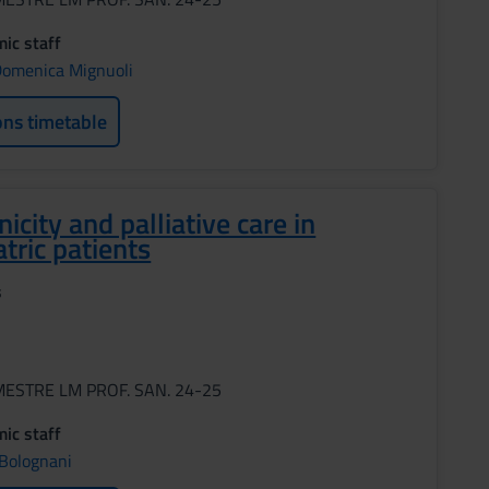
ic staff
omenica Mignuoli
ons timetable
icity and palliative care in
atric patients
s
MESTRE LM PROF. SAN. 24-25
ic staff
Bolognani