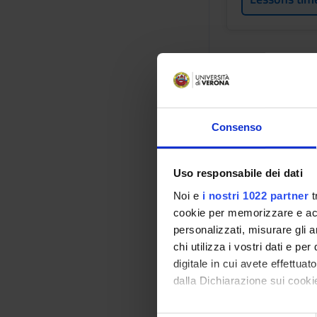
Social an
adolesce
Credits
Consenso
2
Period
Uso responsabile dei dati
2° SEMESTRE 
Noi e
i nostri 1022 partner
t
cookie per memorizzare e acce
Academic staf
personalizzati, misurare gli an
Claudia Toninel
chi utilizza i vostri dati e pe
digitale in cui avete effettua
Lessons tim
dalla Dichiarazione sui cookie
Con il tuo consenso, vorrem