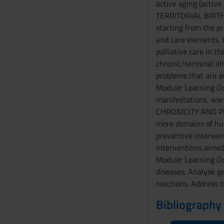
active aging (active
o
TERRITORIAL BIRTH P
starting from the pr
and care elements.
palliative care in t
chronic/terminal il
problems that are 
Module: Learning Ou
manifestations, war
CHRONICITY AND PRE-
more domains of huma
preventive interve
interventions aimed
Module: Learning Ou
diseases. Analyse g
reactions. Address 
Bibliography