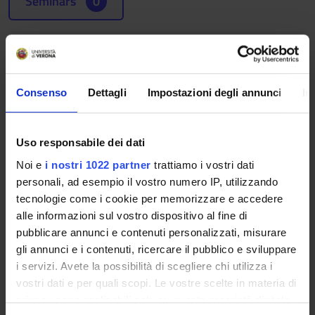
Seminars
0
To show the organization of the course that
includes this module, follow this link:
Course
organization
Consenso
Dettagli
Impostazioni degli annunci
In
Program
Core contents:
Uso responsabile dei dati
- Community nursing: possible scenarios, application models
Noi e
i nostri 1022 partner
trattiamo i vostri dati
and skills (the Spanish model)
personali, ad esempio il vostro numero IP, utilizzando
- Salutogenic approach in the practice of family and
tecnologie come i cookie per memorizzare e accedere
community nursing
alle informazioni sul vostro dispositivo al fine di
- Analysis of the community health situation and
pubblicare annunci e contenuti personalizzati, misurare
intervention: the Community Study
gli annunci e i contenuti, ricercare il pubblico e sviluppare
- Methods of collecting objective information in the study of
i servizi. Avete la possibilità di scegliere chi utilizza i
the community.
vostri dati e per quali scopi. Le vostre scelte in materia di
- Asset-Based Community Development (ABCD) as a
privacy sono applicabili solo su questa proprietà digitale
methodology for community development, building on the