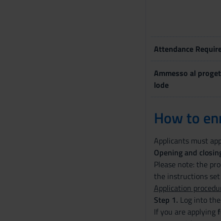
Attendance Requir
Ammesso al proget
lode
How to enr
Applicants must app
Opening and closing
Please note: the pr
the instructions set 
Application procedu
Step 1.
Log into the
If you are applying
f