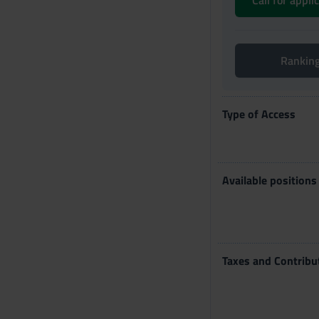
Call for appl
Rankin
Type of Access
Available positions
Taxes and Contribu