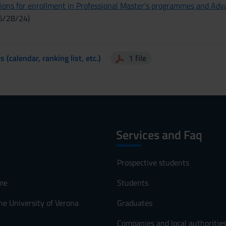
ctions for enrollment in Professional Master's programmes and Ad
 6/28/24)
(calendar, ranking list, etc.)
1 file
Services and Faq
Prospective students
me
Students
he University of Verona
Graduates
Companies and local authoritie