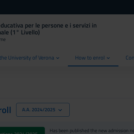
ucativa per le persone e i servizi in
ale (1° Livello)
mme
the University of Verona
How to enrol
Con
cur
oll
A.A. 2024/2025
Has been published the new admission ne