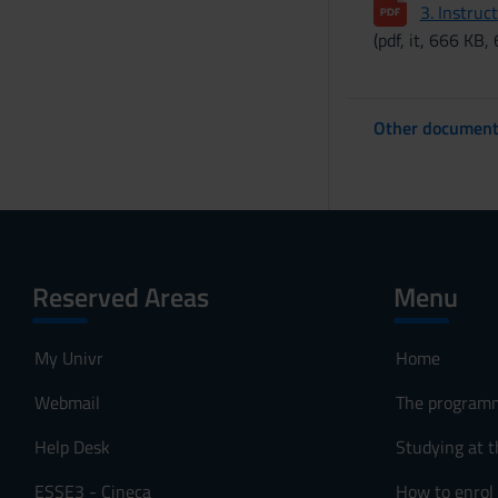
3. Instru
(pdf, it, 666 KB,
Other documents 
Reserved Areas
Menu
My Univr
Home
Webmail
The program
Help Desk
Studying at t
ESSE3 - Cineca
How to enrol