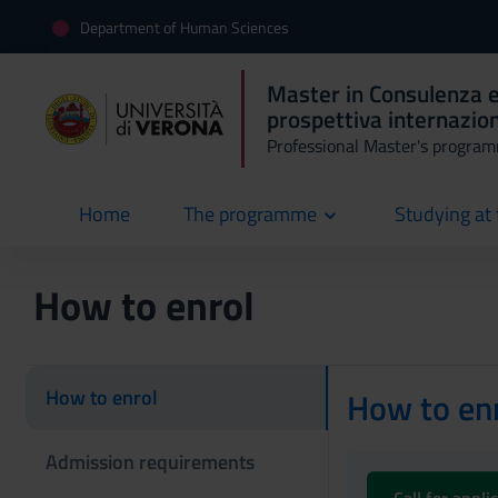
Department of Human Sciences
Master in Consulenza ed
prospettiva internazion
Professional Master's progra
Home
The programme
Studying at 
current
How to enrol
How to enrol
How to enr
Admission requirements