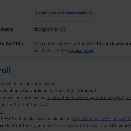
Benefit and incentives available
ements
obbligatoria 70%
to PA 110 e
The course adheres to the
PA 110 cum laude pro
available see the
service page
.
oll
ly online as indicated below.
 deadlines for applying
are indicated in
Annex 1
.
ocedure indicated below
must not be followed by those applying fo
out in Art. 7 of this Call.
re
 ESSE3 online platform available at:
https://univr.esse3.cineca.it/S
or the first time
, you must first register in the system with your S