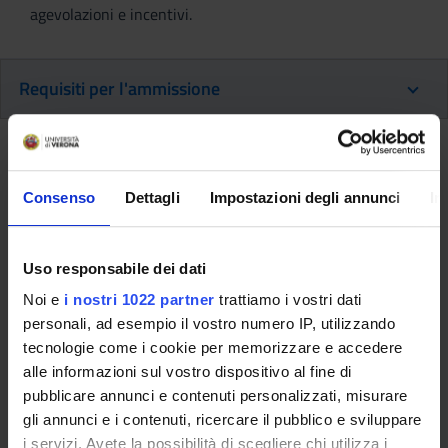
agevolazioni e incentivi.
Requisiti per l'ammissione
Requisiti Richiesti per
l'ammissione
Consenso
Dettagli
Impostazioni degli annunci
In
A.A. 2022/2023
Uso responsabile dei dati
Requisiti per l’ammissione
Noi e
i nostri 1022 partner
trattiamo i vostri dati
personali, ad esempio il vostro numero IP, utilizzando
Diploma di scuola secondaria superiore.
tecnologie come i cookie per memorizzare e accedere
alle informazioni sul vostro dispositivo al fine di
pubblicare annunci e contenuti personalizzati, misurare
Criteri di valutazione per
gli annunci e i contenuti, ricercare il pubblico e sviluppare
i servizi. Avete la possibilità di scegliere chi utilizza i