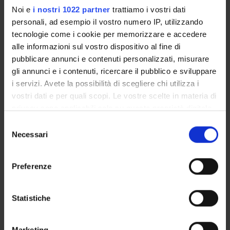
Noi e
i nostri 1022 partner
trattiamo i vostri dati
REQUISITI PER L’AMMISSIONE :
personali, ad esempio il vostro numero IP, utilizzando
Diploma di scuola secondaria superiore.
tecnologie come i cookie per memorizzare e accedere
alle informazioni sul vostro dispositivo al fine di
CRITERI DI VALUTAZIONE PER L'AMMISSIONE :
pubblicare annunci e contenuti personalizzati, misurare
Non è prevista la selezione dei candidati.
gli annunci e i contenuti, ricercare il pubblico e sviluppare
i servizi. Avete la possibilità di scegliere chi utilizza i
vostri dati e per quali scopi. Le vostre scelte in materia di
Come candidarsi
privacy sono applicabili solo su questa proprietà digitale
in cui avete effettuato le vostre scelte. È possibile
S
modificare o revocare il proprio consenso in qualsiasi
Necessari
e
Bando di ammissione 2022/2023
momento dalla Dichiarazione sui cookie o facendo clic
l
Ora disponibile per il consulto
sull'icona di attivazione della privacy.
e
Preferenze
z
Con il tuo consenso, vorremmo anche:
i
POSTI DISPONIBILI :
raccogliere informazioni sulla tua posizione
o
Statistiche
20
Minimo
geografica, con un'approssimazione di qualche
n
Massimo Non È Previsto
metro,
e
Marketing