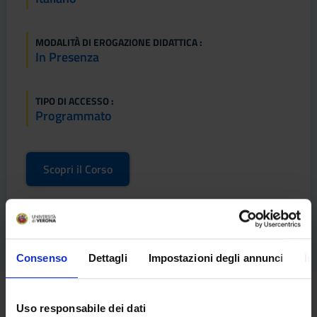
MODALITÀ DI EROGAZIONE DIDATTICA :
In Presenza
TIPO DI ACCESSO :
Programmato
Scopri il Corso
Consenso
Dettagli
Impostazioni degli annunci
In
Iscrizione al Corso
Uso responsabile dei dati