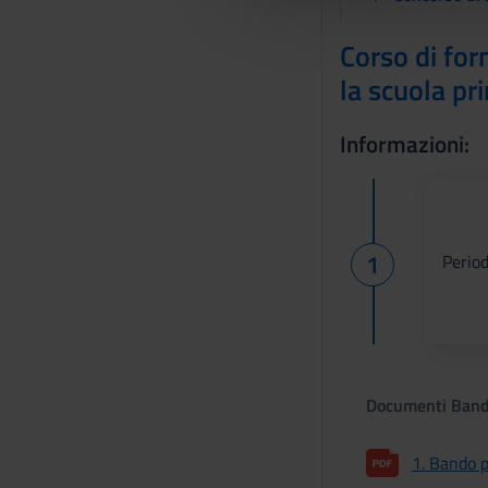
e
l
Corso di for
c
la scuola pr
o
n
s
Informazioni:
e
n
s
o
Period
Documenti Ban
1. Bando p