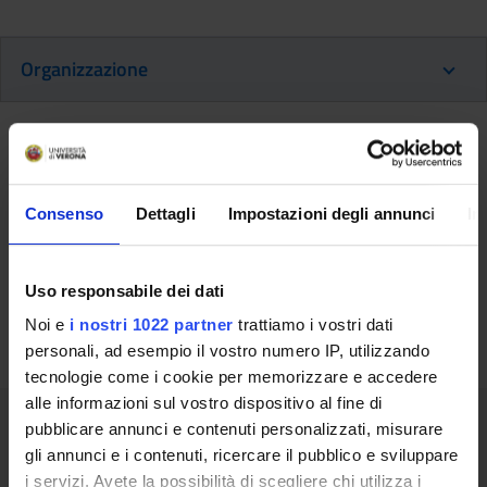
Organizzazione
Organi di governo
Consenso
Dettagli
Impostazioni degli annunci
In
Comitato Tecnico del Corso di formazione
continua Dalle neuroscienze alla didattica:
proposte operative per la scuola primaria
Uso responsabile dei dati
Presidente: Girelli Claudio
Noi e
i nostri 1022 partner
trattiamo i vostri dati
personali, ad esempio il vostro numero IP, utilizzando
tecnologie come i cookie per memorizzare e accedere
alle informazioni sul vostro dispositivo al fine di
Contatti per la didattica
pubblicare annunci e contenuti personalizzati, misurare
gli annunci e i contenuti, ricercare il pubblico e sviluppare
i servizi. Avete la possibilità di scegliere chi utilizza i