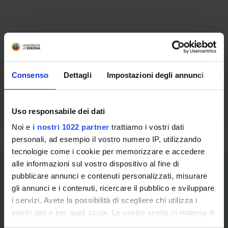
Contatti per la didattica
prof. Pierguido Asinari
Consenso
Dettagli
Impostazioni degli annunci
In
e-mail: pierguido.asinari@univr.it
Uso responsabile dei dati
Noi e
i nostri 1022 partner
trattiamo i vostri dati
personali, ad esempio il vostro numero IP, utilizzando
tecnologie come i cookie per memorizzare e accedere
alle informazioni sul vostro dispositivo al fine di
pubblicare annunci e contenuti personalizzati, misurare
gli annunci e i contenuti, ricercare il pubblico e sviluppare
i servizi. Avete la possibilità di scegliere chi utilizza i
vostri dati e per quali scopi. Le vostre scelte in materia di
privacy sono applicabili solo su questa proprietà digitale