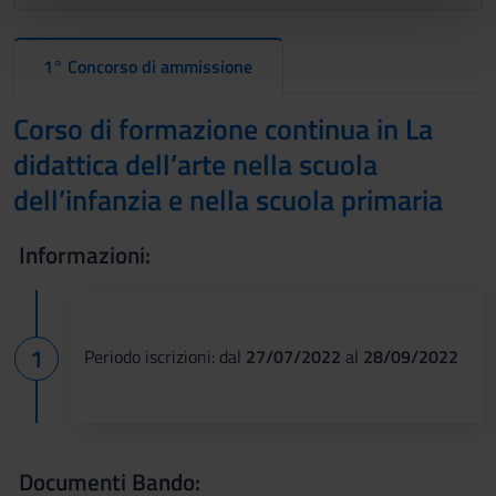
nostri partner che si occupano di analisi dei dati web,
pubblicità e social media, i quali potrebbero combinarle
con altre informazioni che hai fornito loro o che hanno
1° Concorso di ammissione
raccolto dal tuo utilizzo dei loro servizi.
Corso di formazione continua in La
didattica dell’arte nella scuola
dell’infanzia e nella scuola primaria
Informazioni:
Periodo iscrizioni: dal
27/07/2022
al
28/09/2022
Documenti Bando: