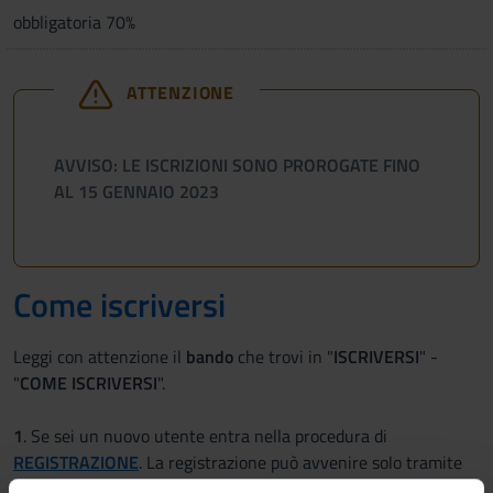
obbligatoria 70%
ATTENZIONE
AVVISO: LE ISCRIZIONI SONO PROROGATE FINO
AL 15 GENNAIO 2023
Come iscriversi
Leggi con attenzione il
bando
che trovi in "
ISCRIVERSI
" -
"
COME ISCRIVERSI
".
1
. Se sei un nuovo utente entra nella procedura di
REGISTRAZIONE
. La registrazione può avvenire solo tramite
SPID
.