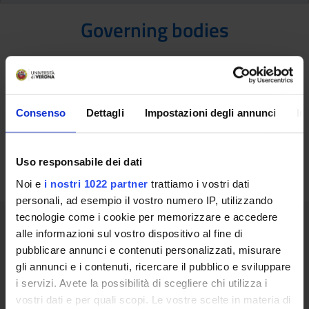
Governing bodies
Comitato Tecnico del Corso di formazione
continua in La valutazione formativa e
formante nella scuola primaria: promuovere
Consenso
Dettagli
Impostazioni degli annunci
In
strategie di feedback
Presidente: Girelli Claudio
Uso responsabile dei dati
Noi e
i nostri 1022 partner
trattiamo i vostri dati
personali, ad esempio il vostro numero IP, utilizzando
tecnologie come i cookie per memorizzare e accedere
Teaching contacts details
alle informazioni sul vostro dispositivo al fine di
pubblicare annunci e contenuti personalizzati, misurare
gli annunci e i contenuti, ricercare il pubblico e sviluppare
dott.ssa Alessia Bevilacqua
i servizi. Avete la possibilità di scegliere chi utilizza i
e-mail: alessia.bevilacqua@univr.it
vostri dati e per quali scopi. Le vostre scelte in materia di