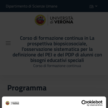
Dipartimento di Scienze Umane
ITA
Corso di formazione continua in La
prospettiva biopsicosociale,
l’osservazione sistematica per la
definizione del PEI e del PDP di alunni con
bisogni educativi speciali
Corso di formazione continua
Programma
In questa sezione è possibile reperire le informazioni
riguardanti il piano didattico, l'organizzazione del corso