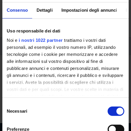
(periodo e sede), le attività didattiche (project work,
verifiche periodiche, prova finale) e, se previste, sono
Consenso
Dettagli
Impostazioni degli annunci
In
dettagliate le informazioni sullo stage e l’iscrizione ai
singoli moduli.
Uso responsabile dei dati
Noi e
i nostri 1022 partner
trattiamo i vostri dati
Periodo e sede
personali, ad esempio il vostro numero IP, utilizzando
tecnologie come i cookie per memorizzare e accedere
Durata
alle informazioni sul vostro dispositivo al fine di
pubblicare annunci e contenuti personalizzati, misurare
Il corso ha la durata complessiva di
ore: 8
e si terrà nel periodo
gli annunci e i contenuti, ricercare il pubblico e sviluppare
che va dal
12 ottobre 2022
al
2 novembre 2022
.
i servizi. Avete la possibilità di scegliere chi utilizza i
vostri dati e per quali scopi. Le vostre scelte in materia di
Periodo di svolgimento e sede
privacy sono applicabili solo su questa proprietà digitale
in cui avete effettuato le vostre scelte. È possibile
S
Periodo di svolgimento: 12 ottobre, 19 ottobre, 25 ottobre e 2
modificare o revocare il proprio consenso in qualsiasi
Necessari
e
novembre 2022. Orario: dalle 17:00 alle 19:00.
momento dalla Dichiarazione sui cookie o facendo clic
l
sull'icona di attivazione della privacy.
e
Preferenze