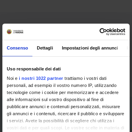
Contatti per la didattica
dott. Stefano Bazzaco
Consenso
Dettagli
Impostazioni degli annunci
In
tel. +39 045 8028327
e-mail: stefano.bazzaco@univr.it
Uso responsabile dei dati
Noi e
i nostri 1022 partner
trattiamo i vostri dati
personali, ad esempio il vostro numero IP, utilizzando
tecnologie come i cookie per memorizzare e accedere
alle informazioni sul vostro dispositivo al fine di
pubblicare annunci e contenuti personalizzati, misurare
gli annunci e i contenuti, ricercare il pubblico e sviluppare
i servizi. Avete la possibilità di scegliere chi utilizza i
vostri dati e per quali scopi. Le vostre scelte in materia di