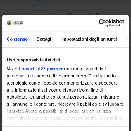
Iscrizione a singoli moduli
L’iscrizione è possibile solo a chi è in possesso del titolo
richiesto per l'accesso al corso, possono essere frequentati
Consenso
Dettagli
Impostazioni degli annunci
In
singoli moduli per un massimo di
30 CFU
ad iscritto/a per
anno accademico.
Uso responsabile dei dati
La documentazione necessaria all'iscrizione è disponibile nella
sezione "
Allegati
" sottostante.
Il modulo dovrà essere inviato
Noi e
i nostri 1022 partner
trattiamo i vostri dati
a segreteria.master@ateneo.univr.it almeno 15 giorni prima
personali, ad esempio il vostro numero IP, utilizzando
dell’inizio delle lezioni del modulo stesso
.
tecnologie come i cookie per memorizzare e accedere
alle informazioni sul vostro dispositivo al fine di
Documents
pubblicare annunci e contenuti personalizzati, misurare
gli annunci e i contenuti, ricercare il pubblico e sviluppare
TITLE
INFO FILE
i servizi. Avete la possibilità di scegliere chi utilizza i
vostri dati e per quali scopi. Le vostre scelte in materia di
pdf, it, 400 KB, 10/17/22
1. Domanda singoli
privacy sono applicabili solo su questa proprietà digitale