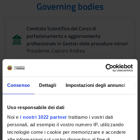
Governing bodies
Comitato Scientifico del Corso di
perfezionamento e aggiornamento
professionale in Gestori delle procedure minori
Presidente: Caprara Andrea
Teaching contacts details
Consenso
Dettagli
Impostazioni degli annunci
In
Uso responsabile dei dati
Prof. Andrea Caprara
Noi e
i nostri 1022 partner
trattiamo i vostri dati
mail: andrea.caprara@univr.it
personali, ad esempio il vostro numero IP, utilizzando
tecnologie come i cookie per memorizzare e accedere
tel: +39 045 802 8819
alle informazioni sul vostro dispositivo al fine di