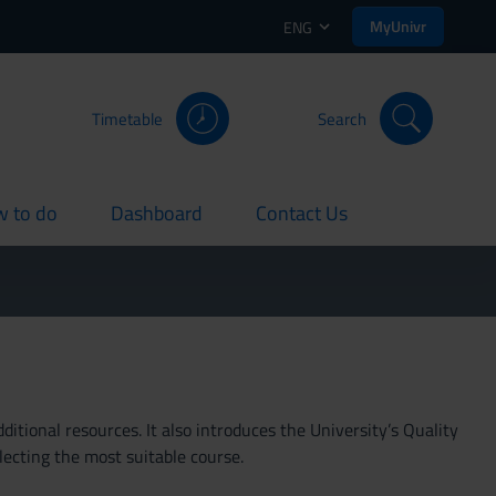
MyUnivr
ENG
Timetable
Search
 to do
Dashboard
Contact Us
rent
current
current
itional resources. It also introduces the University’s Quality
lecting the most suitable course.