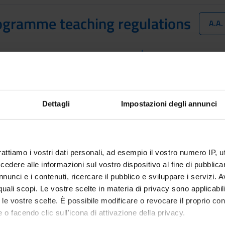
ogramme teaching regulations
A.A
The Degree programme
organisational aspects
available
teaching regulations. 
to the relevant module
Dettagli
Impostazioni degli annunci
es
rattiamo i vostri dati personali, ad esempio il vostro numero IP, 
t fees regulations
Student reg
dere alle informazioni sul vostro dispositivo al fine di pubblica
Link
nunci e i contenuti, ricercare il pubblico e sviluppare i servizi. A
r quali scopi. Le vostre scelte in materia di privacy sono applicabi
to le vostre scelte. È possibile modificare o revocare il proprio 
 o facendo clic sull'icona di attivazione della privacy.
sity teaching regulations
Code of eth