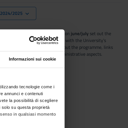
. 2024/2025
 teaching regulations, published on
june/july
set out the
 of the degree programme, in line with the University’s
It includes general information about the programme, links
 web pages and specifies the administrative aspects.
Informazioni sui cookie
utilizzando tecnologie come i
ulations
re annunci e contenuti
vete la possibilità di scegliere
li solo su questa proprietà
consenso in qualsiasi momento
ics