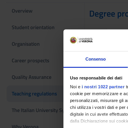
Overview
Degree pr
Student orientation
Not yet 
Organisation
Career prospects
Consenso
Other Rul
Quality Assurance
Uso responsabile dei dati
Noi e
i nostri 1022 partner
t
Teaching regulations
Studen
cookie per memorizzare e acce
Link
personalizzati, misurare gli an
chi utilizza i vostri dati e pe
The Italian University System
digitale in cui avete effettua
dalla Dichiarazione sui cookie
Univer
Why Verona