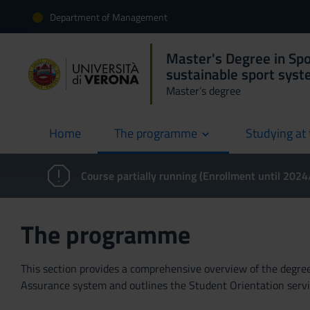
Department of Management
Master's Degree in Sp
sustainable sport sys
Master’s degree
Home
The programme
Studying at 
current
Course partially running (Enrollment until 202
The programme
This section provides a comprehensive overview of the degree p
Assurance system and outlines the Student Orientation servic