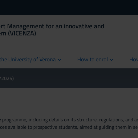
ort Management for an innovative and
tem (VICENZA)
the University of Verona
How to enrol
How
cur
4/2025)
rogramme, including details on its structure, regulations, and add
es available to prospective students, aimed at guiding them in se