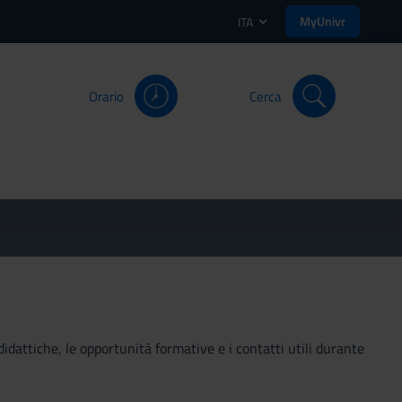
MyUnivr
ITA
Orario
Cerca
didattiche, le opportunità formative e i contatti utili durante