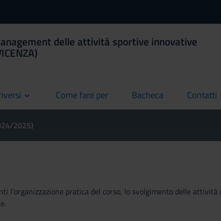
anagement delle attività sportive innovative
(VICENZA)
riversi
Come fare per
Bacheca
Contatti
current
current
current
2024/2025)
ti l'organizzazione pratica del corso, lo svolgimento delle attività 
e.