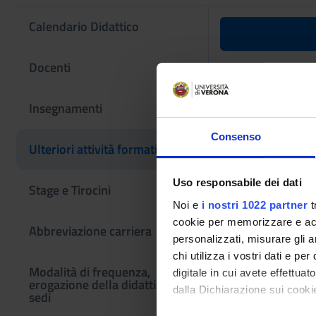
Calendario Didattico
Laboratorio
Docenti
Codice insegname
Insegnamenti
4S012117
Consenso
L'insegnamento è m
Ulteriori attività formative
imprese e mercati in
Uso responsabile dei dati
Stage e Tirocini
Noi e
i nostri 1022 partner
t
cookie per memorizzare e acce
Abbreviazione carriera
personalizzati, misurare gli an
chi utilizza i vostri dati e pe
Modalità di frequenza,
digitale in cui avete effettua
erogazione della didattica e
dalla Dichiarazione sui cookie
sedi