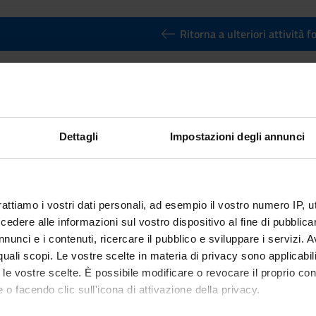
Ritorna a ulteriori attività 
 di analisi dei dati con R (Vicenza) 
nto
Crediti
3
Dettagli
Impostazioni degli annunci
utuato dall'insegnamento
Laboratorio di analisi dei dati con R (
ternazionali [L-33]
rattiamo i vostri dati personali, ad esempio il vostro numero IP, 
dere alle informazioni sul vostro dispositivo al fine di pubblica
nunci e i contenuti, ricercare il pubblico e sviluppare i servizi. A
r quali scopi. Le vostre scelte in materia di privacy sono applicabi
to le vostre scelte. È possibile modificare o revocare il proprio 
 o facendo clic sull'icona di attivazione della privacy.