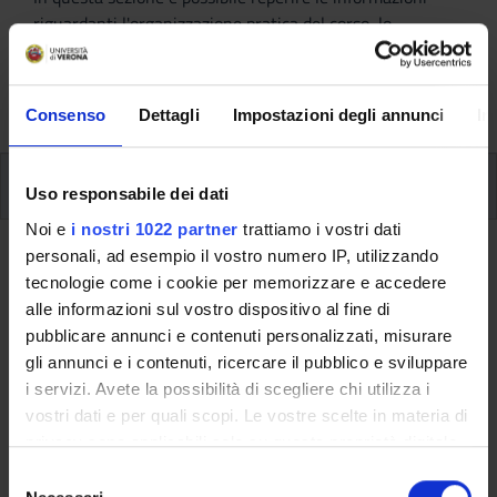
riguardanti l'organizzazione pratica del corso, lo
svolgimento delle attività didattiche, le opportunità
formative e i contatti utili durante tutto il percorso di
studi, fino al conseguimento del titolo finale.
Consenso
Dettagli
Impostazioni degli annunci
In
Ulteriori attività formative
Uso responsabile dei dati
Noi e
i nostri 1022 partner
trattiamo i vostri dati
personali, ad esempio il vostro numero IP, utilizzando
Ritorna a ulteriori attività formative
tecnologie come i cookie per memorizzare e accedere
Laboratorio didattico sulla
alle informazioni sul vostro dispositivo al fine di
pubblicare annunci e contenuti personalizzati, misurare
cartolarizzazione dei crediti -
gli annunci e i contenuti, ricercare il pubblico e sviluppare
2023/2024
i servizi. Avete la possibilità di scegliere chi utilizza i
vostri dati e per quali scopi. Le vostre scelte in materia di
Codice insegnamento
Crediti
privacy sono applicabili solo su questa proprietà digitale
4S012273
1
in cui avete effettuato le vostre scelte. È possibile
S
modificare o revocare il proprio consenso in qualsiasi