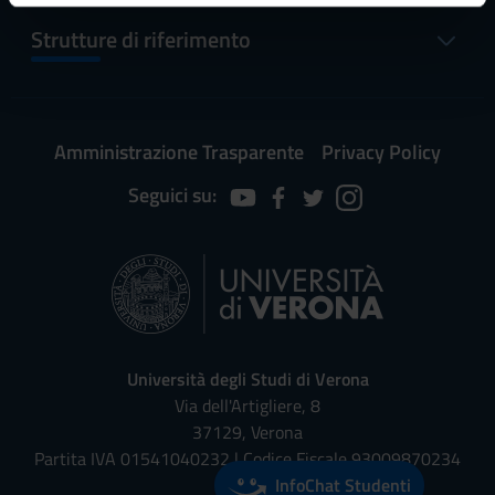
informazioni sul modo in cui utilizzi il nostro sito con i
Strutture di riferimento
nostri partner che si occupano di analisi dei dati web,
pubblicità e social media, i quali potrebbero combinarle
con altre informazioni che hai fornito loro o che hanno
raccolto dal tuo utilizzo dei loro servizi.
Amministrazione Trasparente
Privacy Policy
Seguici su:
Università degli Studi di Verona
Via dell'Artigliere, 8
37129, Verona
Partita IVA 01541040232 | Codice Fiscale 93009870234
InfoChat Studenti