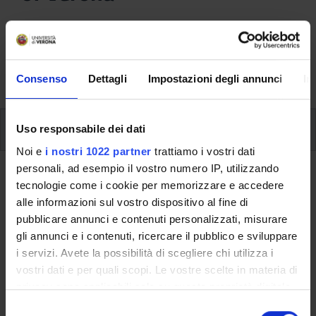
Here you can find information on the organisational
aspects of the Programme, lecture timetables, learning
activities and useful contact details for your time at the
University, from enrolment to graduation.
Consenso
Dettagli
Impostazioni degli annunci
In
Additional learning activities
Uso responsabile dei dati
Noi e
i nostri 1022 partner
trattiamo i vostri dati
personali, ad esempio il vostro numero IP, utilizzando
Ritorna a ulteriori attività formative
tecnologie come i cookie per memorizzare e accedere
alle informazioni sul vostro dispositivo al fine di
Thematic cycle of conferences on
pubblicare annunci e contenuti personalizzati, misurare
Women's "leadership": data,
gli annunci e i contenuti, ricercare il pubblico e sviluppare
reflections and experiences
i servizi. Avete la possibilità di scegliere chi utilizza i
vostri dati e per quali scopi. Le vostre scelte in materia di
Teaching code
Credits
privacy sono applicabili solo su questa proprietà digitale
4S012274
3
in cui avete effettuato le vostre scelte. È possibile
S