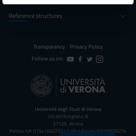
informazioni sul modo in cui utilizzi il nostro sito con i
Reference structures
nostri partner che si occupano di analisi dei dati web,
pubblicità e social media, i quali potrebbero combinarle
con altre informazioni che hai fornito loro o che hanno
raccolto dal tuo utilizzo dei loro servizi.
Transparency
Privacy Policy
Follow us on:
Università degli Studi di Verona
Via dell'Artigliere, 8
37129, Verona
Partita IVA 01541040232 | Codice Fiscale 93009870234