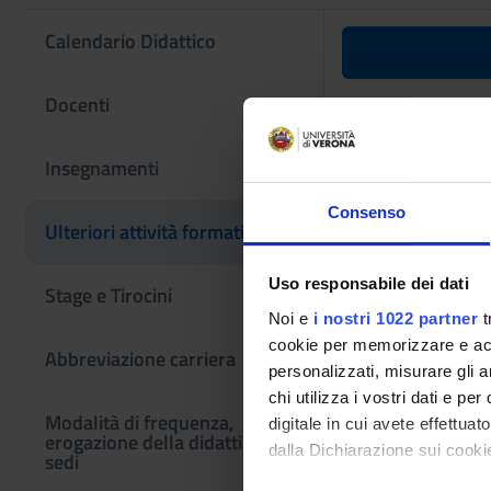
Calendario Didattico
Key market
Docenti
Codice insegname
Insegnamenti
4S012866
Consenso
L'insegnamento è m
Ulteriori attività formative
magistrale in Inter
Uso responsabile dei dati
Stage e Tirocini
Noi e
i nostri 1022 partner
t
cookie per memorizzare e acce
Abbreviazione carriera
personalizzati, misurare gli an
chi utilizza i vostri dati e pe
Modalità di frequenza,
digitale in cui avete effettua
erogazione della didattica e
dalla Dichiarazione sui cookie
sedi