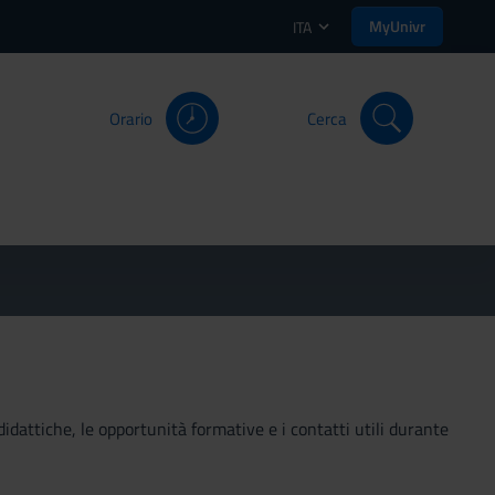
MyUnivr
ITA
Orario
Cerca
didattiche, le opportunità formative e i contatti utili durante