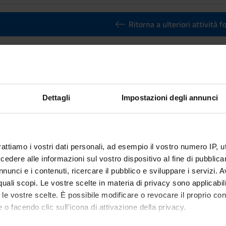
Ritorna a ulteriori attività 
s / business approach & business ne
nto
Crediti
2
Dettagli
Impostazioni degli annunci
utuato dall'insegnamento
Key markets / business approach & bu
national Economics and Business [LM-56]
rattiamo i vostri dati personali, ad esempio il vostro numero IP, 
dere alle informazioni sul vostro dispositivo al fine di pubblica
nunci e i contenuti, ricercare il pubblico e sviluppare i servizi. A
r quali scopi. Le vostre scelte in materia di privacy sono applicabi
to le vostre scelte. È possibile modificare o revocare il proprio 
 o facendo clic sull'icona di attivazione della privacy.