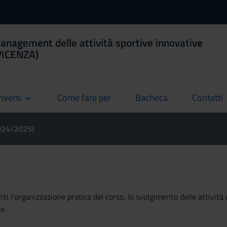
anagement delle attività sportive innovative
(VICENZA)
riversi
Come fare per
Bacheca
Contatti
current
current
current
2024/2025)
ti l'organizzazione pratica del corso, lo svolgimento delle attività 
e.