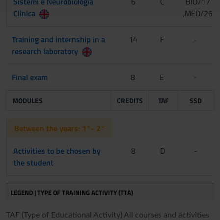
Sistemi e Neurobiologia
6
C
BIO/17
con altre informazioni che hai fornito loro o che hanno
Clinica
,MED/26
raccolto dal tuo utilizzo dei loro servizi.
Training and internship in a
14
F
-
research laboratory
Final exam
8
E
-
MODULES
CREDITS
TAF
SSD
Between the years: 1°- 2°
Activities to be chosen by
8
D
-
the student
LEGEND | TYPE OF TRAINING ACTIVITY (TTA)
TAF (Type of Educational Activity) All courses and activities