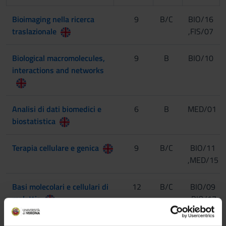
Bioimaging nella ricerca
9
B/C
BIO/16
traslazionale
,FIS/07
Biological macromolecules,
9
B
BIO/10
interactions and networks
Analisi di dati biomedici e
6
B
MED/01
biostatistica
Terapia cellulare e genica
9
B/C
BIO/11
,MED/15
Basi molecolari e cellulari di
12
B/C
BIO/09
malattia
,BIO/17
,MED/04