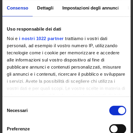
Scienze omiche nella
9
C
MED/03
Consenso
Dettagli
Impostazioni degli annunci
In
medicina di precisione
,MED/09
Research management and
9
B/C
BIO/13
Uso responsabile dei dati
experimental design
,MED/43
Noi e
i nostri 1022 partner
trattiamo i vostri dati
personali, ad esempio il vostro numero IP, utilizzando
2° Year activated in the A.Y. 2025/2026
tecnologie come i cookie per memorizzare e accedere
alle informazioni sul vostro dispositivo al fine di
pubblicare annunci e contenuti personalizzati, misurare
MODULES
CREDITS
TAF
SSD
gli annunci e i contenuti, ricercare il pubblico e sviluppare
Bioinformatics for precision
9
C
BIO/10
i servizi. Avete la possibilità di scegliere chi utilizza i
medicine
,MED/03
vostri dati e per quali scopi. Le vostre scelte in materia di
privacy sono applicabili solo su questa proprietà digitale
in cui avete effettuato le vostre scelte. È possibile
Cancer biology, metabolism
6
B
BIO/10
S
modificare o revocare il proprio consenso in qualsiasi
Necessari
and therapy
e
momento dalla Dichiarazione sui cookie o facendo clic
l
sull'icona di attivazione della privacy.
e
Preferenze
1 module among the following
z